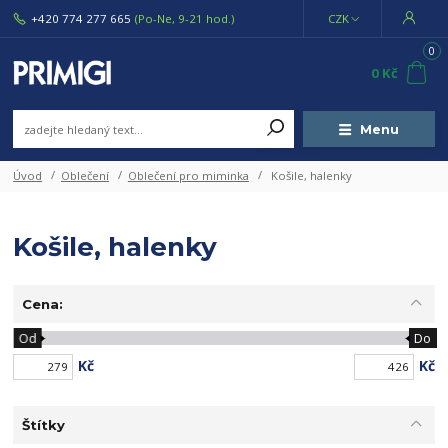
+420 774 277 665
(Po-Ne, 9-21 hod.)
CZK
0
0 Kč
Menu
Úvod
Oblečení
Oblečení pro miminka
Košile, halenky
Košile, halenky
Cena:
Od
Do
Kč
Kč
Štítky