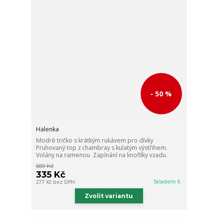
- 50 %
Halenka
Modré tričko s krátkým rukávem pro dívky
Pruhovaný top z chambray s kulatým výstřihem.
Volány na ramenou. Zapínání na knoflíky vzadu.
669 Kč
335 Kč
Skladem 6
277 Kč
bez DPH
Zvolit variantu