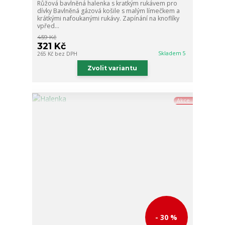
Růžová bavlněná halenka s kratkým rukávem pro
dívky Bavlněná gázová košile s malým límečkem a
krátkými nafoukanými rukávy. Zapínání na knoflíky
vpřed...
459 Kč
321 Kč
Skladem 5
265 Kč
bez DPH
Zvolit variantu
Akce
- 30 %