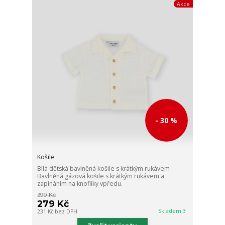
Akce
- 30 %
Košile
Bílá dětská bavlněná košile s krátkým rukávem
Bavlněná gázová košile s krátkým rukávem a
zapínáním na knoflíky vpředu.
399 Kč
279 Kč
Skladem 3
231 Kč
bez DPH