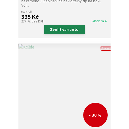
na ramenou. Zapínání na neviditelný zip na boku.
Vol...
669 Kč
335 Kč
Skladem 4
277 Kč
bez DPH
Zvolit variantu
Akce
- 30 %