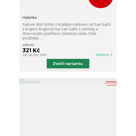
Halenka
Fialové dívčí tričko s krátkým rukávem od San Gallo
s krajkou Krajkový top San Gallo s ramínky a
čtvercovým výstřihem. Elastická záda. Celá
podšívka....
459 Kč
321 Kč
Skladem 3
265 Kč
bez DPH
Zvolit variantu
Akce