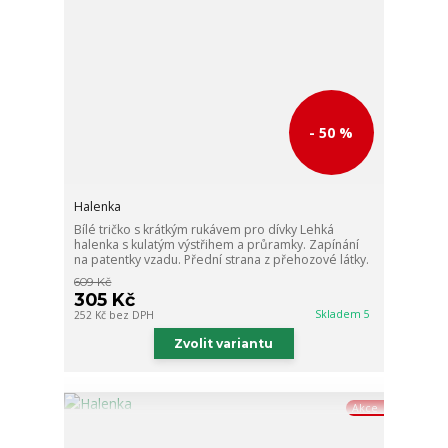
- 50 %
Halenka
Bílé tričko s krátkým rukávem pro dívky Lehká
halenka s kulatým výstřihem a průramky. Zapínání
na patentky vzadu. Přední strana z přehozové látky.
609 Kč
305 Kč
Skladem 5
252 Kč
bez DPH
Zvolit variantu
Akce