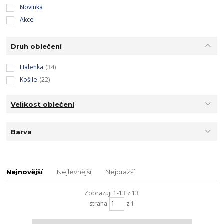
Novinka
Akce
Druh oblečení
Halenka
(34)
Košile
(22)
Velikost oblečení
Barva
Nejnovější
Nejlevnější
Nejdražší
Zobrazuji 1-13 z 13
strana
z 1