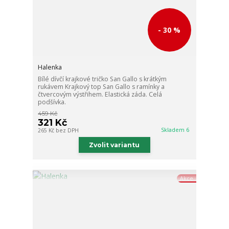
- 30 %
Halenka
Bílé dívčí krajkové tričko San Gallo s krátkým
rukávem Krajkový top San Gallo s ramínky a
čtvercovým výstřihem. Elastická záda. Celá
podšívka.
459 Kč
321 Kč
Skladem 6
265 Kč
bez DPH
Zvolit variantu
Akce