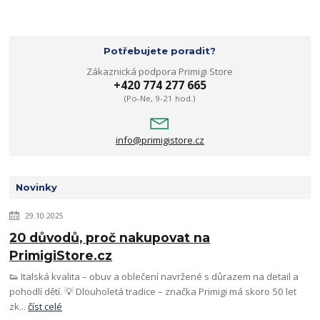
Potřebujete poradit?
Zákaznická podpora Primigi Store
+420 774 277 665
(Po-Ne, 9-21 hod.)
info@primigistore.cz
Novinky
29.10.2025
20 důvodů, proč nakupovat na
PrimigiStore.cz
👟 Italská kvalita – obuv a oblečení navržené s důrazem na detail a
pohodlí dětí. 💡 Dlouholetá tradice – značka Primigi má skoro 50 let
zk...
číst celé