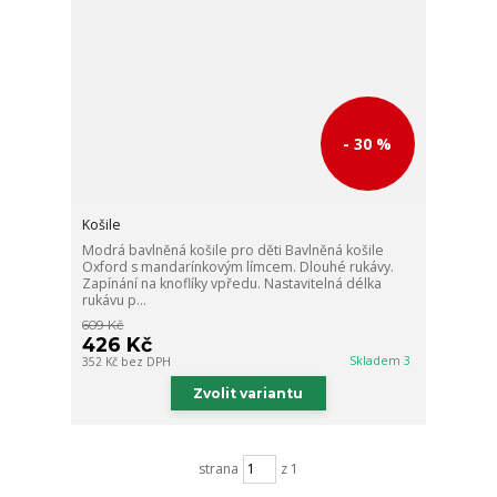
- 30 %
Košile
Modrá bavlněná košile pro děti Bavlněná košile
Oxford s mandarínkovým límcem. Dlouhé rukávy.
Zapínání na knoflíky vpředu. Nastavitelná délka
rukávu p...
609 Kč
426 Kč
Skladem 3
352 Kč
bez DPH
Zvolit variantu
strana
z 1