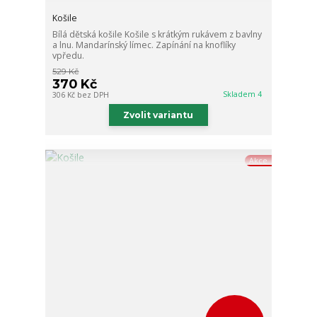
Košile
Bílá dětská košile Košile s krátkým rukávem z bavlny
a lnu. Mandarínský límec. Zapínání na knoflíky
vpředu.
529 Kč
370 Kč
Skladem 4
306 Kč
bez DPH
Zvolit variantu
Akce