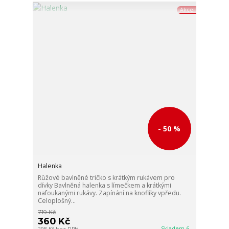
Akce
- 50 %
Halenka
Růžové bavlněné tričko s krátkým rukávem pro
dívky Bavlněná halenka s límečkem a krátkými
nafoukanými rukávy. Zapínání na knoflíky vpředu.
Celoplošný...
719 Kč
360 Kč
Skladem 6