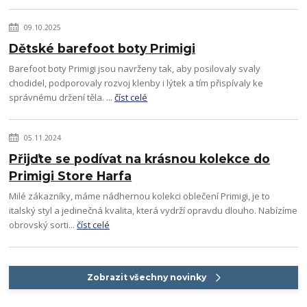
09.10.2025
Dětské barefoot boty Primigi
Barefoot boty Primigi jsou navrženy tak, aby posilovaly svaly
chodidel, podporovaly rozvoj klenby i lýtek a tím přispívaly ke
správnému držení těla. ...
číst celé
05.11.2024
Přijďte se podívat na krásnou kolekce do
Primigi Store Harfa
Milé zákazníky, máme nádhernou kolekci oblečení Primigi, je to
italský styl a jedinečná kvalita, která vydrží opravdu dlouho. Nabízíme
obrovský sorti...
číst celé
Zobrazit všechny novinky