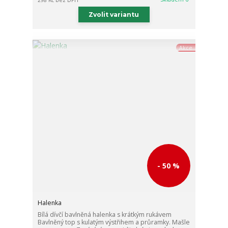
298 Kč
bez DPH
Zvolit variantu
Akce
- 50 %
Halenka
Bílá dívčí bavlněná halenka s krátkým rukávem
Bavlněný top s kulatým výstřihem a průramky. Mašle