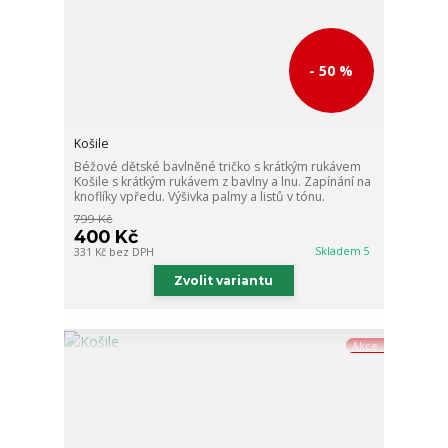
- 50 %
Košile
Béžové dětské bavlněné tričko s krátkým rukávem
Košile s krátkým rukávem z bavlny a lnu. Zapínání na
knoflíky vpředu. Výšivka palmy a listů v tónu.
799 Kč
400 Kč
Skladem 5
331 Kč
bez DPH
Zvolit variantu
Akce