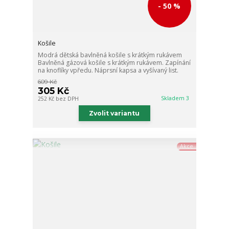
- 50 %
Košile
Modrá dětská bavlněná košile s krátkým rukávem
Bavlněná gázová košile s krátkým rukávem. Zapínání
na knoflíky vpředu. Náprsní kapsa a vyšívaný list.
609 Kč
305 Kč
Skladem 3
252 Kč
bez DPH
Zvolit variantu
Akce