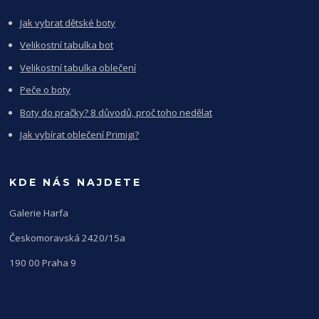
Jak vybrat dětské boty
Velikostní tabulka bot
Velikostní tabulka oblečení
Peče o boty
Boty do pračky? 8 důvodů, proč toho nedělat
Jak vybírat oblečení Primigi?
KDE NÁS NAJDETE
Galerie Harfa
Českomoravská 2420/15a
190 00 Praha 9