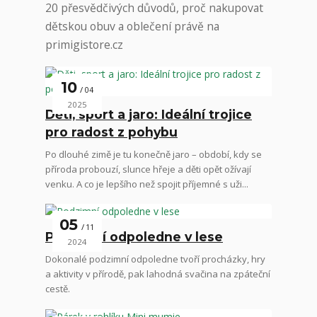
20 přesvědčivých důvodů, proč nakupovat
dětskou obuv a oblečení právě na
primigistore.cz
10
04
2025
Děti, sport a jaro: Ideální trojice
pro radost z pohybu
Po dlouhé zimě je tu konečně jaro – období, kdy se
příroda probouzí, slunce hřeje a děti opět ožívají
venku. A co je lepšího než spojit příjemné s uži...
05
11
Podzimní odpoledne v lese
2024
Dokonalé podzimní odpoledne tvoří procházky, hry
a aktivity v přírodě, pak lahodná svačina na zpáteční
cestě.