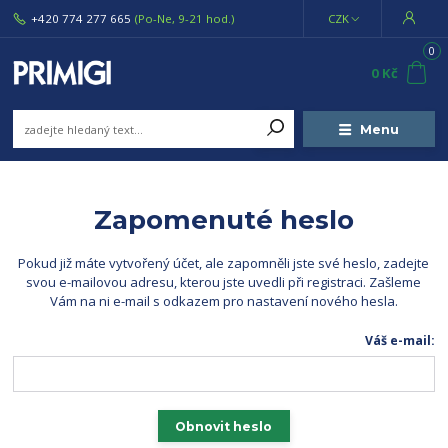
+420 774 277 665
(Po-Ne, 9-21 hod.)
CZK
0
0 Kč
Menu
Zapomenuté heslo
Pokud již máte vytvořený účet, ale zapomněli jste své heslo, zadejte
svou e-mailovou adresu, kterou jste uvedli při registraci. Zašleme
Vám na ni e-mail s odkazem pro nastavení nového hesla.
Váš e-mail:
Obnovit heslo