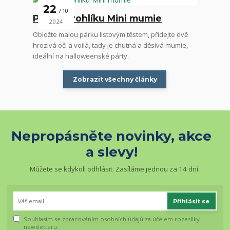
22
10
Párek v rohlíku Mini mumie
2024
Obložte malou párku listovým těstem, přidejte dvě
hrozivá oči a voilà, tady je chutná a děsivá mumie,
ideální na halloweenské párty.
Zobrazit všechny články
Nepropásněte novinky, akce
a slevy!
Můžete se kdykoli odhlásit. Zasíláme jednou za 14 dní.
Přihlásit se
Souhlasím se
zpracováním osobních údajů
za účelem rozesílky
newsletteru.