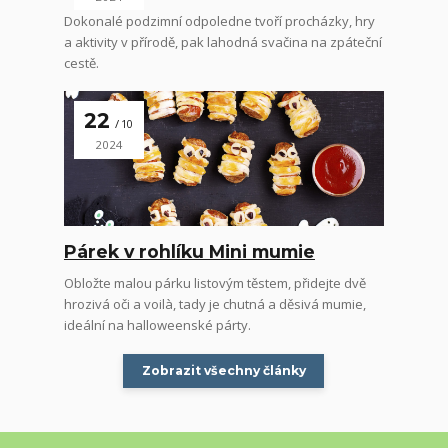
Dokonalé podzimní odpoledne tvoří procházky, hry
a aktivity v přírodě, pak lahodná svačina na zpáteční
cestě.
22
10
2024
Párek v rohlíku Mini mumie
Obložte malou párku listovým těstem, přidejte dvě
hrozivá oči a voilà, tady je chutná a děsivá mumie,
ideální na halloweenské párty.
Zobrazit všechny články