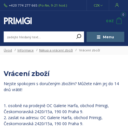
+420 774 277 665
(Po-Ne, 9-21 hod.)
CZK
0
0 Kč
Menu
Úvod
Informace
Nákup a vrácení zboží
Vrácení zboží
Vrácení zboží
Nejste spokojeni s doručeným zbožím? Můžete nám jej do 14
dnů vrátit!
1. osobně na prodejně OC Galerie Harfa, obchod Primigi,
Českomoravská 2420/15a, 190 00 Praha 9.
2. zaslat na adresu: OC Galerie Harfa, obchod Primigi,
Českomoravská 2420/15a, 190 00 Praha 9.