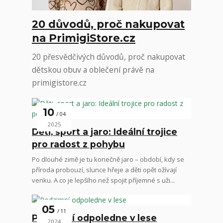
20 důvodů, proč nakupovat
na PrimigiStore.cz
20 přesvědčivých důvodů, proč nakupovat
dětskou obuv a oblečení právě na
primigistore.cz
10
04
2025
Děti, sport a jaro: Ideální trojice
pro radost z pohybu
Po dlouhé zimě je tu konečně jaro – období, kdy se
příroda probouzí, slunce hřeje a děti opět ožívají
venku. A co je lepšího než spojit příjemné s uži...
05
11
Podzimní odpoledne v lese
2024