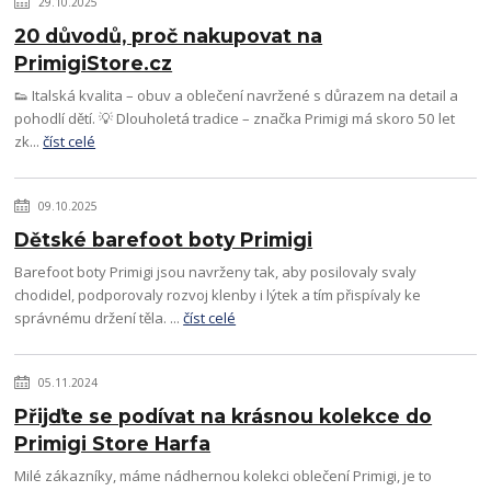
29.10.2025
20 důvodů, proč nakupovat na
PrimigiStore.cz
👟 Italská kvalita – obuv a oblečení navržené s důrazem na detail a
pohodlí dětí. 💡 Dlouholetá tradice – značka Primigi má skoro 50 let
zk...
číst celé
09.10.2025
Dětské barefoot boty Primigi
Barefoot boty Primigi jsou navrženy tak, aby posilovaly svaly
chodidel, podporovaly rozvoj klenby i lýtek a tím přispívaly ke
správnému držení těla. ...
číst celé
05.11.2024
Přijďte se podívat na krásnou kolekce do
Primigi Store Harfa
Milé zákazníky, máme nádhernou kolekci oblečení Primigi, je to