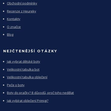
Obchodní podmínky
Recenze z Heureky
Kontakty
O značce
Blog
NEJČTENĚJŠÍ OTÁZKY
Jak vybrat dětské boty
Velikostní tabulka bot
Velikostní tabulka oblečení
Peče o boty
Boty do pračky? 8 důvodů, proč toho nedělat
Jak vybírat oblečení Primigi?