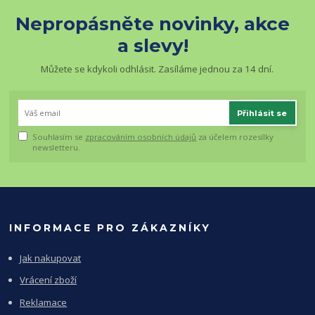
Nepropásněte novinky, akce
a slevy!
Můžete se kdykoli odhlásit. Zasíláme jednou za 14 dní.
Přihlásit se
Souhlasím se
zpracováním osobních údajů
za účelem rozesílky
newsletteru.
INFORMACE PRO ZÁKAZNÍKY
Jak nakupovat
Vrácení zboží
Reklamace