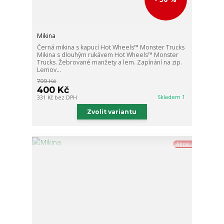
Mikina
Černá mikina s kapucí Hot Wheels™ Monster Trucks
Mikina s dlouhým rukávem Hot Wheels™ Monster
Trucks. Žebrované manžety a lem. Zapínání na zip.
Lemov...
799 Kč
400 Kč
Skladem 1
331 Kč
bez DPH
Zvolit variantu
Akce