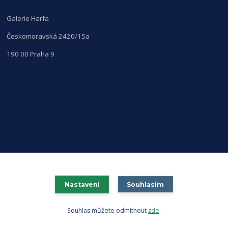
Galerie Harfa
Českomoravská 2420/15a
190 00 Praha 9
Nastavení
Souhlasím
Souhlas můžete odmítnout
zde
.