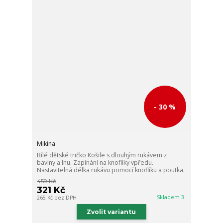
- 30 %
Mikina
Bílé dětské tričko Košile s dlouhým rukávem z
bavlny a lnu. Zapínání na knoflíky vpředu.
Nastavitelná délka rukávu pomocí knoflíku a poutka.
459 Kč
321 Kč
Skladem 3
265 Kč
bez DPH
Zvolit variantu