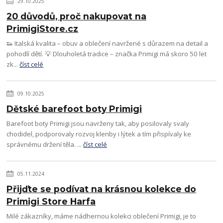
29.10.2025
20 důvodů, proč nakupovat na
PrimigiStore.cz
👟 Italská kvalita – obuv a oblečení navržené s důrazem na detail a
pohodlí dětí. 💡 Dlouholetá tradice – značka Primigi má skoro 50 let
zk...
číst celé
09.10.2025
Dětské barefoot boty Primigi
Barefoot boty Primigi jsou navrženy tak, aby posilovaly svaly
chodidel, podporovaly rozvoj klenby i lýtek a tím přispívaly ke
správnému držení těla. ...
číst celé
05.11.2024
Přijďte se podívat na krásnou kolekce do
Primigi Store Harfa
Milé zákazníky, máme nádhernou kolekci oblečení Primigi, je to