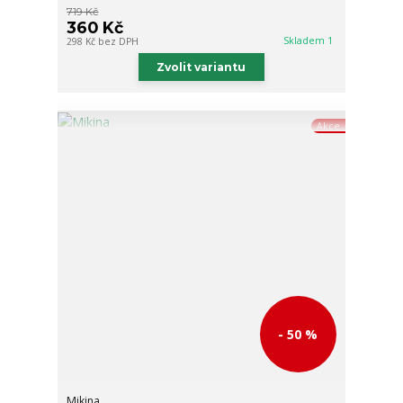
719 Kč
360 Kč
Skladem 1
298 Kč
bez DPH
Zvolit variantu
Akce
- 50 %
Mikina