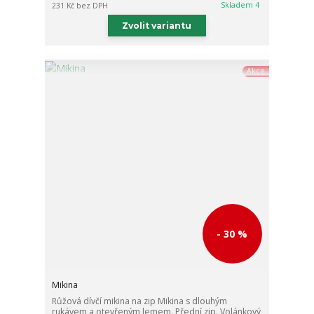
Skladem 4
231 Kč
bez DPH
Zvolit variantu
Akce
- 30 %
Mikina
Růžová dívčí mikina na zip Mikina s dlouhým
rukávem a otevřeným lemem. Přední zip. Volánkový