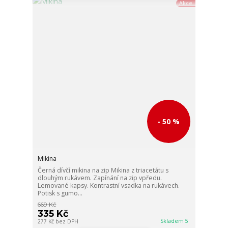
Akce
- 50 %
Mikina
Černá dívčí mikina na zip Mikina z triacetátu s
dlouhým rukávem. Zapínání na zip vpředu.
Lemované kapsy. Kontrastní vsadka na rukávech.
Potisk s gumo...
669 Kč
335 Kč
Skladem 5
277 Kč
bez DPH