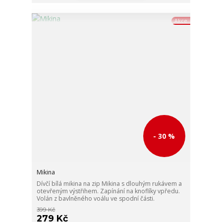
Akce
- 30 %
Mikina
Dívčí bílá mikina na zip Mikina s dlouhým rukávem a
otevřeným výstřihem. Zapínání na knoflíky vpředu.
Volán z bavlněného voálu ve spodní části.
399 Kč
279 Kč