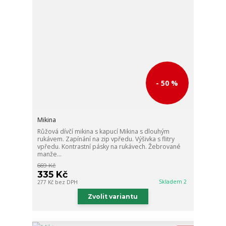
- 50 %
Mikina
Růžová dívčí mikina s kapucí Mikina s dlouhým
rukávem. Zapínání na zip vpředu. Výšivka s flitry
vpředu. Kontrastní pásky na rukávech. Žebrované
manže...
669 Kč
335 Kč
Skladem 2
277 Kč
bez DPH
Zvolit variantu