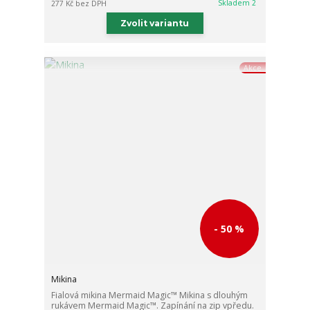
Skladem 2
277 Kč
bez DPH
Zvolit variantu
Akce
- 50 %
Mikina
Fialová mikina Mermaid Magic™ Mikina s dlouhým
rukávem Mermaid Magic™. Zapínání na zip vpředu.