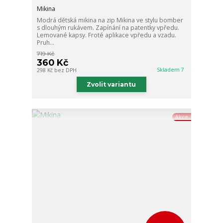
Mikina
Modrá dětská mikina na zip Mikina ve stylu bomber
s dlouhým rukávem. Zapínání na patentky vpředu.
Lemované kapsy. Froté aplikace vpředu a vzadu.
Pruh...
719 Kč
360 Kč
Skladem 7
298 Kč
bez DPH
Zvolit variantu
Akce