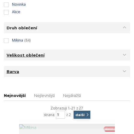
Novinka
Akce
Druh oblečení
Mikina
(84)
Velikost oblečení
Barva
Nejnovější
Nejlevnější
Nejdražší
Zobrazuji 1-21 z 27
strana
z 2
další
Akce