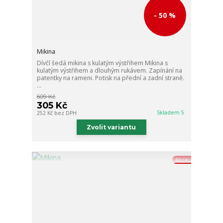
- 50 %
Mikina
Dívčí šedá mikina s kulatým výstřihem Mikina s
kulatým výstřihem a dlouhým rukávem. Zapínání na
patentky na rameni. Potisk na přední a zadní straně.
...
609 Kč
305 Kč
Skladem 5
252 Kč
bez DPH
Zvolit variantu
Akce