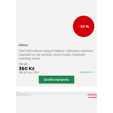
- 50 %
Mikina
Dívčí bílá mikina s kapucí Mikina s dlouhým rukávem.
Zapínání na zip vpředu. Boční mašle. Elastické
manžety a lem.
719 Kč
360 Kč
Skladem 4
298 Kč
bez DPH
Zvolit variantu
Akce