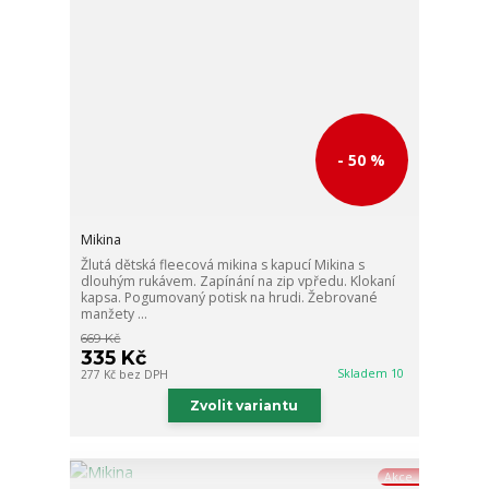
- 50 %
Mikina
Žlutá dětská fleecová mikina s kapucí Mikina s
dlouhým rukávem. Zapínání na zip vpředu. Klokaní
kapsa. Pogumovaný potisk na hrudi. Žebrované
manžety ...
669 Kč
335 Kč
Skladem 10
277 Kč
bez DPH
Zvolit variantu
Akce