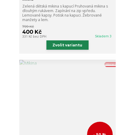
Zelená dětská mikina s kapucí Pruhovaná mikina s
dlouhým rukávem. Zapínání na zip vpředu.
Lemované kapsy. Potisk na kapuci. Žebrované
manžety a lem.
799 Kč
400 Kč
Skladem 3
331 Kč
bez DPH
Zvolit variantu
Akce
- 50 %