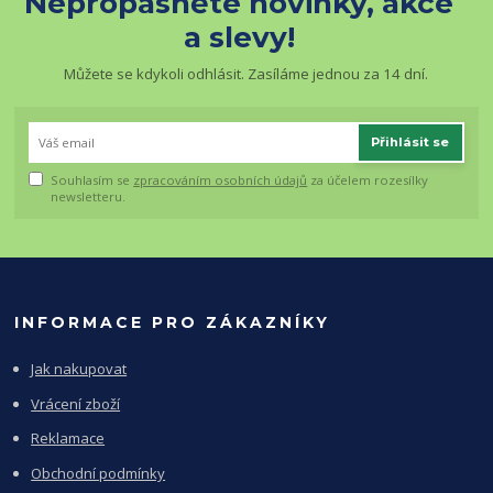
Nepropásněte novinky, akce
a slevy!
Můžete se kdykoli odhlásit. Zasíláme jednou za 14 dní.
Přihlásit se
Souhlasím se
zpracováním osobních údajů
za účelem rozesílky
newsletteru.
INFORMACE PRO ZÁKAZNÍKY
Jak nakupovat
Vrácení zboží
Reklamace
Obchodní podmínky