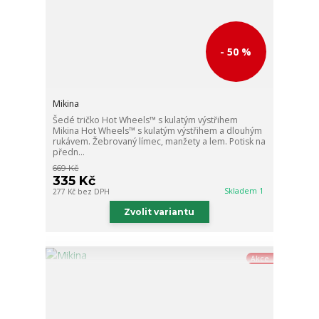
- 50 %
Mikina
Šedé tričko Hot Wheels™ s kulatým výstřihem
Mikina Hot Wheels™ s kulatým výstřihem a dlouhým
rukávem. Žebrovaný límec, manžety a lem. Potisk na
předn...
669 Kč
335 Kč
Skladem 1
277 Kč
bez DPH
Zvolit variantu
Akce