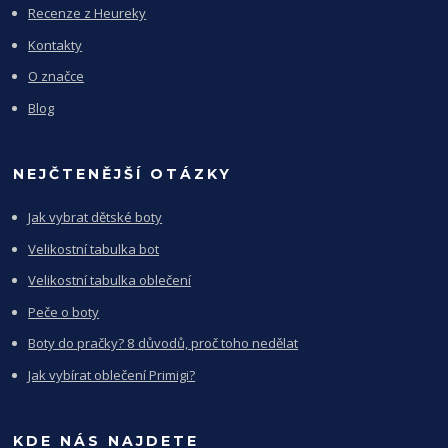
Recenze z Heureky
Kontakty
O značce
Blog
NEJČTENĚJŠÍ OTÁZKY
Jak vybrat dětské boty
Velikostní tabulka bot
Velikostní tabulka oblečení
Peče o boty
Boty do pračky? 8 důvodů, proč toho nedělat
Jak vybírat oblečení Primigi?
KDE NÁS NAJDETE