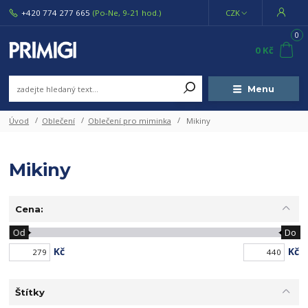
+420 774 277 665
(Po-Ne, 9-21 hod.)
CZK
0
0 Kč
Menu
Úvod
Oblečení
Oblečení pro miminka
Mikiny
Mikiny
Cena:
Od
Do
Kč
Kč
Štítky