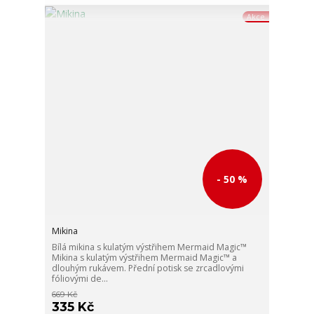
Akce
- 50 %
Mikina
Bílá mikina s kulatým výstřihem Mermaid Magic™
Mikina s kulatým výstřihem Mermaid Magic™ a
dlouhým rukávem. Přední potisk se zrcadlovými
fóliovými de...
669 Kč
335 Kč