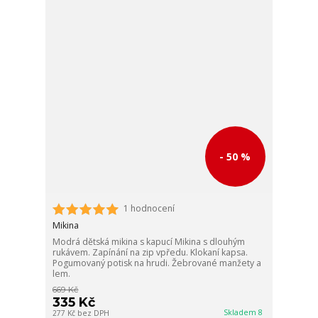
- 50 %
1 hodnocení
Mikina
Modrá dětská mikina s kapucí Mikina s dlouhým
rukávem. Zapínání na zip vpředu. Klokaní kapsa.
Pogumovaný potisk na hrudi. Žebrované manžety a
lem.
669 Kč
335 Kč
Skladem 8
277 Kč
bez DPH