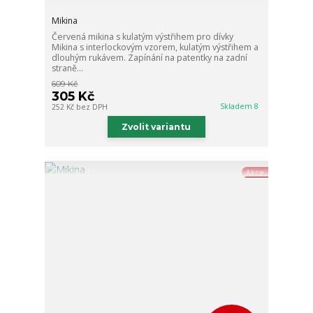
Mikina
Červená mikina s kulatým výstřihem pro dívky
Mikina s interlockovým vzorem, kulatým výstřihem a
dlouhým rukávem. Zapínání na patentky na zadní
straně...
609 Kč
305 Kč
Skladem 8
252 Kč
bez DPH
Zvolit variantu
Akce