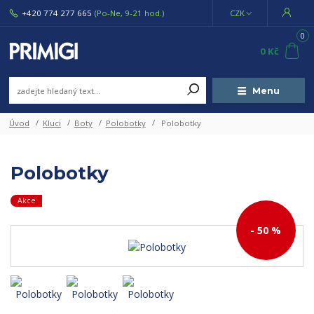
+420 774 277 665
(Po-Ne, 9-21 hod.)
CZK
0
0 Kč
Menu
Úvod
Kluci
Boty
Polobotky
Polobotky
Polobotky
Akce
- 50 %