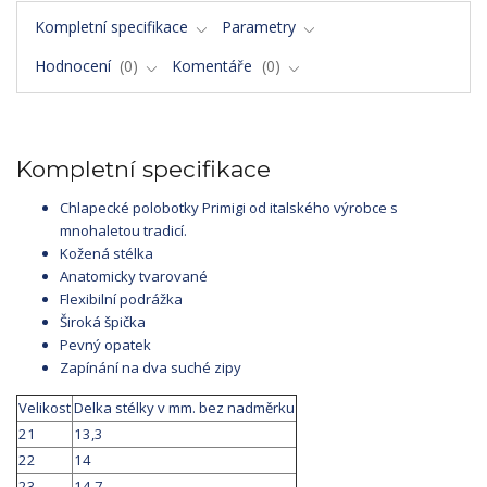
Kompletní specifikace
Parametry
Hodnocení
0
Komentáře
0
Kompletní specifikace
Chlapecké polobotky Primigi od italského výrobce s
mnohaletou tradicí.
Kožená stélka
Anatomicky tvarované
Flexibilní podrážka
Široká špička
Pevný opatek
Zapínání na dva suché zipy
Velikost
Delka stélky v mm. bez nadměrku
21
13,3
22
14
23
14,7