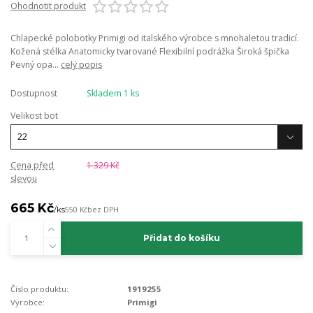
Ohodnotit produkt
Chlapecké polobotky Primigi od italského výrobce s mnohaletou tradicí.
Kožená stélka Anatomicky tvarované Flexibilní podrážka Široká špička
Pevný opa...
celý popis
Dostupnost
Skladem 1 ks
Velikost bot
Cena před
1 329 Kč
slevou
665 Kč
/
ks
550 Kč
bez DPH
Přidat do košíku
Číslo produktu:
1919255
Výrobce:
Primigi