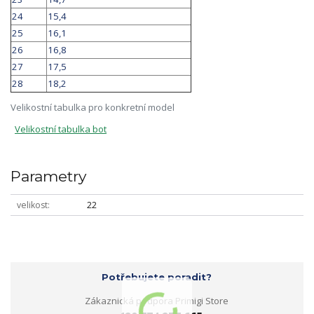
24
15,4
25
16,1
26
16,8
27
17,5
28
18,2
Velikostní tabulka pro konkretní model
Velikostní tabulka bot
Parametry
velikost
22
Potřebujete poradit?
Zákaznická podpora Primigi Store