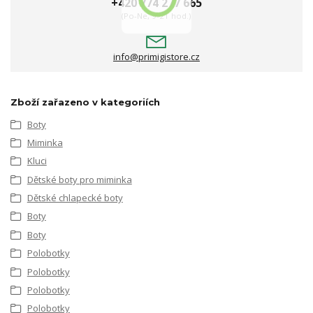
+420 774 277 665
(Po-Ne, 9-21 hod.)
info@primigistore.cz
Zboží zařazeno v kategoriích
Boty
Miminka
Kluci
Dětské boty pro miminka
Dětské chlapecké boty
Boty
Boty
Polobotky
Polobotky
Polobotky
Polobotky