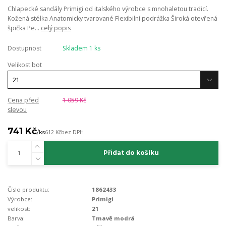
Chlapecké sandály Primigi od italského výrobce s mnohaletou tradicí.
Kožená stélka Anatomicky tvarované Flexibilní podrážka Široká otevřená
špička Pe...
celý popis
Dostupnost
Skladem 1 ks
Velikost bot
Cena před
1 059 Kč
slevou
741 Kč
/
ks
612 Kč
bez DPH
Přidat do košíku
Číslo produktu:
1862433
Výrobce:
Primigi
velikost:
21
Barva:
Tmavě modrá