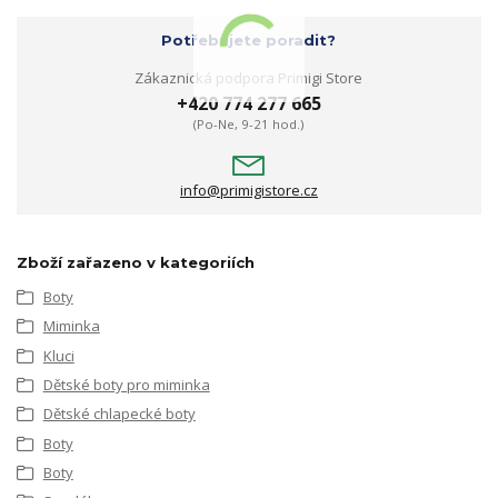
Potřebujete poradit?
Zákaznická podpora Primigi Store
+420 774 277 665
(Po-Ne, 9-21 hod.)
info@primigistore.cz
Zboží zařazeno v kategoriích
Boty
Miminka
Kluci
Dětské boty pro miminka
Dětské chlapecké boty
Boty
Boty