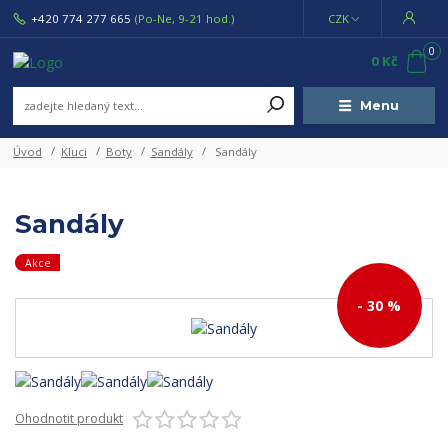
+420 774 277 665
(Po-Ne, 9-21 hod.)
CZK
0
0 Kč
Menu
Úvod
Kluci
Boty
Sandály
Sandály
Sandály
Akce
- 30 %
Ohodnotit produkt