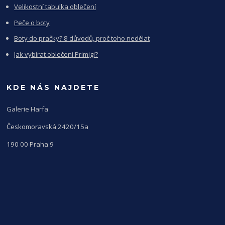
Velikostní tabulka oblečení
Peče o boty
Boty do pračky? 8 důvodů, proč toho nedělat
Jak vybírat oblečení Primigi?
KDE NÁS NAJDETE
Galerie Harfa
Českomoravská 2420/15a
190 00 Praha 9