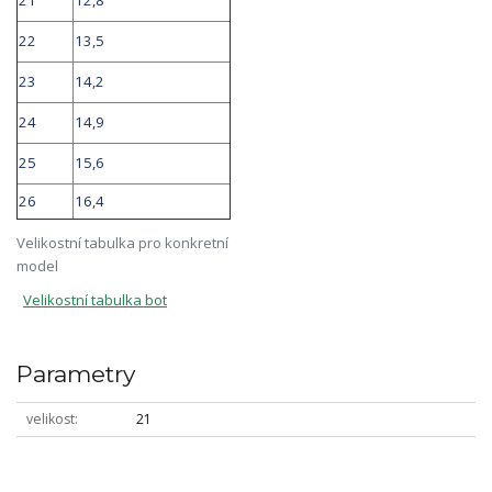
21
12,8
22
13,5
23
14,2
24
14,9
25
15,6
26
16,4
Velikostní tabulka pro konkretní
model
Velikostní tabulka bot
Parametry
velikost
21