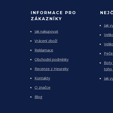
INFORMACE PRO
NEJ
ZÁKAZNÍKY
Jak v
Jak nakupovat
Velik
Vrácení zboží
Velik
Reklamace
Peče
Obchodní podmínky
Boty
Recenze z Heureky
toho
Kontakty
Jak v
O značce
Blog