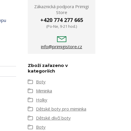
Zákaznická podpora Primigi
Store
+420 774 277 665
typu
(Po-Ne, 9-21 hod.)
info@primigistore.cz
Zboží zařazeno v
kategoriích
Boty
Miminka
Holky
Dětské boty pro miminka
Dětské dívčí boty
Boty