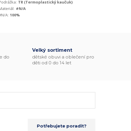
Podrážka:
TR (Termoplastický kaučuk)
Materiál:
#N/A
#N/A:
100%
Velký sortiment
e do
dětské obuvi a oblečení pro
děti od 0 do 14 let
Potřebujete poradit?