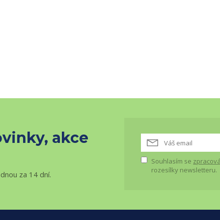
vinky, akce
Souhlasím se
zpracová
rozesílky newsletteru.
ednou za 14 dní.