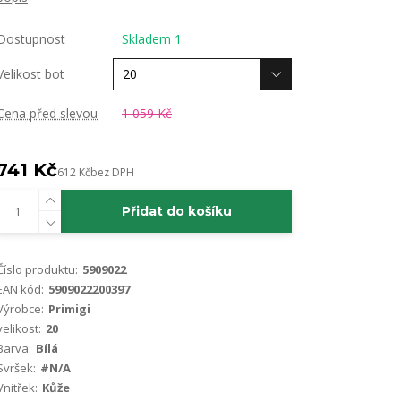
Dostupnost
Skladem 1
Velikost bot
Cena před slevou
1 059 Kč
741 Kč
612 Kč
bez DPH
Přidat do košíku
Číslo produktu:
5909022
EAN kód:
5909022200397
Výrobce:
Primigi
velikost:
20
Barva:
Bílá
Svršek:
#N/A
Vnitřek:
Kůže