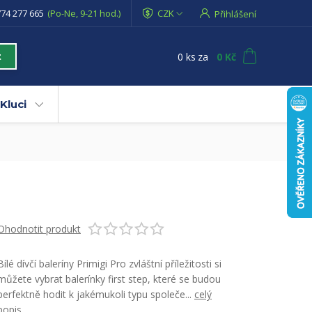
74 277 665
(Po-Ne, 9-21 hod.)
CZK
Přihlášení
0
ks
za
0 Kč
t
Kluci
Ohodnotit produkt
Bílé dívčí baleríny Primigi Pro zvláštní příležitosti si
můžete vybrat balerínky first step, které se budou
perfektně hodit k jakémukoli typu společe...
celý
popis