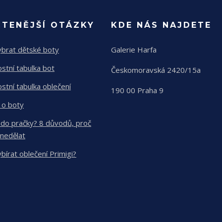
ČTENĚJŠÍ OTÁZKY
KDE NÁS NAJDETE
ybrat dětské boty
Galerie Harfa
ostní tabulka bot
Českomoravská 2420/15a
ostní tabulka oblečení
190 00 Praha 9
 o boty
 do pračky? 8 důvodů, proč
 nedělat
ybírat oblečení Primigi?