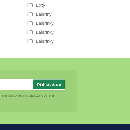
Boty
Baleríny
Balerínky
Balerínky
Balerínky
Přihlásit se
ním osobních údajů
za účelem