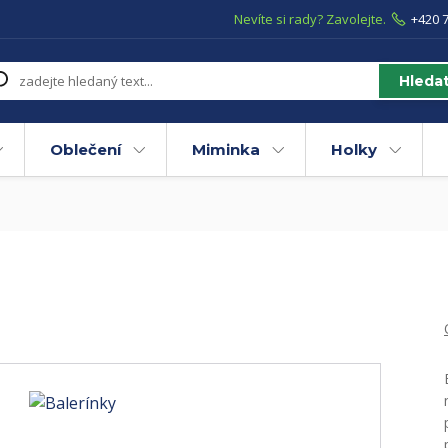
Nevíte si rady? Zavolejte.
+420 7
Hleda
Oblečení
Miminka
Holky