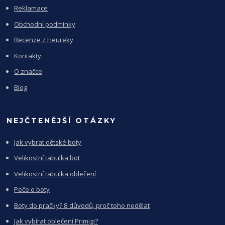
Reklamace
Obchodní podmínky
Recenze z Heureky
Kontakty
O značce
Blog
NEJČTENĚJŠÍ OTÁZKY
Jak vybrat dětské boty
Velikostní tabulka bot
Velikostní tabulka oblečení
Peče o boty
Boty do pračky? 8 důvodů, proč toho nedělat
Jak vybírat oblečení Primigi?