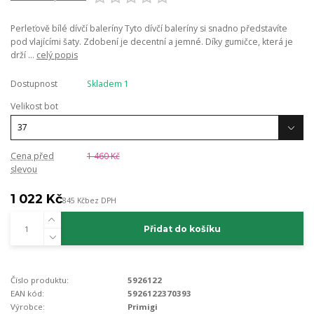
Perleťově bílé dívčí baleríny Tyto dívčí baleríny si snadno představíte
pod vlajícími šaty. Zdobení je decentní a jemné. Díky gumičce, která je
drží ...
celý popis
Dostupnost
Skladem 1
Velikost bot
Cena před
1 460 Kč
slevou
1 022 Kč
845 Kč
bez DPH
Přidat do košíku
Číslo produktu:
5926122
EAN kód:
5926122370393
Výrobce:
Primigi