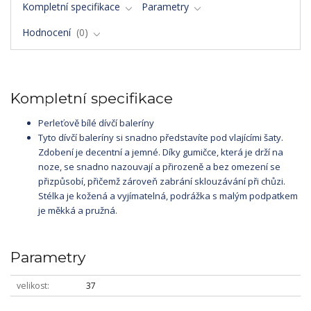
Kompletní specifikace
Parametry
Hodnocení
0
Kompletní specifikace
Perleťově bílé dívčí baleríny
Tyto dívčí baleríny si snadno představíte pod vlajícími šaty.
Zdobení je decentní a jemné. Díky gumičce, která je drží na
noze, se snadno nazouvají a přirozeně a bez omezení se
přizpůsobí, přičemž zároveň zabrání sklouzávání při chůzi.
Stélka je kožená a vyjímatelná, podrážka s malým podpatkem
je měkká a pružná.
Parametry
velikost
37