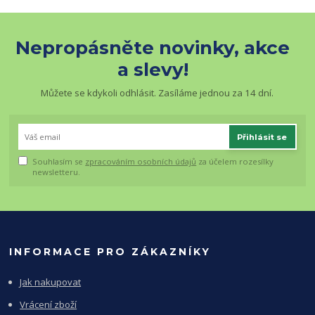
Nepropásněte novinky, akce
a slevy!
Můžete se kdykoli odhlásit. Zasíláme jednou za 14 dní.
Přihlásit se
Souhlasím se
zpracováním osobních údajů
za účelem rozesílky
newsletteru.
INFORMACE PRO ZÁKAZNÍKY
Jak nakupovat
Vrácení zboží