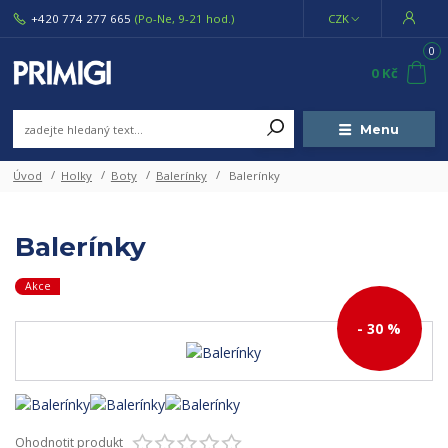
+420 774 277 665
(Po-Ne, 9-21 hod.)
CZK
0
0 Kč
Menu
Úvod
Holky
Boty
Balerínky
Balerínky
Balerínky
Akce
- 30 %
Ohodnotit produkt