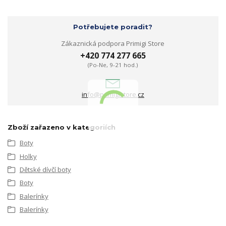
Potřebujete poradit?
Zákaznická podpora Primigi Store
+420 774 277 665
(Po-Ne, 9-21 hod.)
info@primigistore.cz
Zboží zařazeno v kategoriích
Boty
Holky
Dětské dívčí boty
Boty
Balerínky
Balerínky