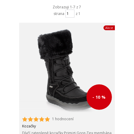
Zobrazuji 1-7 z 7
strana
z 1
Akce
- 10 %
1 hodnocení
Kozačky
Dívčí zateplené kozačky Primigi Gore-Tex membána