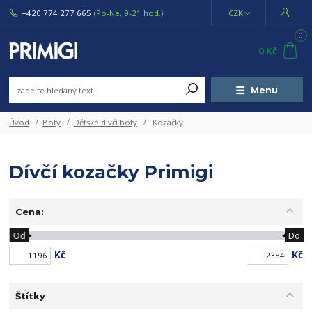
+420 774 277 665
(Po-Ne, 9-21 hod.)
CZK
0
0 Kč
Menu
Úvod
Boty
Dětské dívčí boty
Kozačky
Dívčí kozačky Primigi
Cena:
Od
Do
Kč
Kč
Štítky