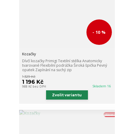
- 10 %
Kozačky
Dívčí kozačky Primigi Textilní stélka Anatomicky
tvarované Flexibilní podrážka Široká špička Pevný
opatek Zapínání na suchý zip
1 329 Kč
1 196 Kč
Skladem 16
988 Kč
bez DPH
Zvolit variantu
Akce