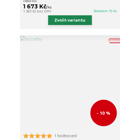
1 859 Kč
1 673 Kč
/
ks
Skladem 10 ks
1 383 Kč
bez DPH
Zvolit variantu
Akce
- 10 %
1 hodnocení