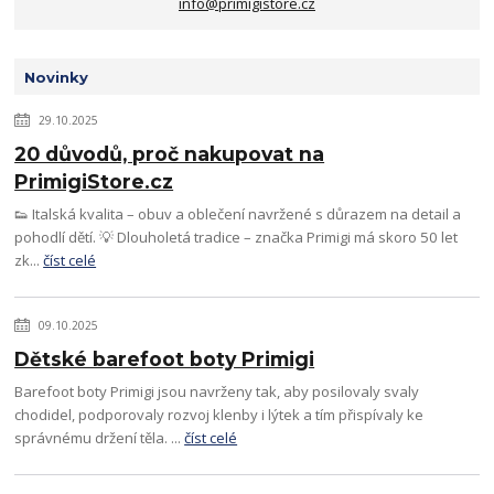
info@primigistore.cz
Novinky
29.10.2025
20 důvodů, proč nakupovat na
PrimigiStore.cz
👟 Italská kvalita – obuv a oblečení navržené s důrazem na detail a
pohodlí dětí. 💡 Dlouholetá tradice – značka Primigi má skoro 50 let
zk...
číst celé
09.10.2025
Dětské barefoot boty Primigi
Barefoot boty Primigi jsou navrženy tak, aby posilovaly svaly
chodidel, podporovaly rozvoj klenby i lýtek a tím přispívaly ke
správnému držení těla. ...
číst celé