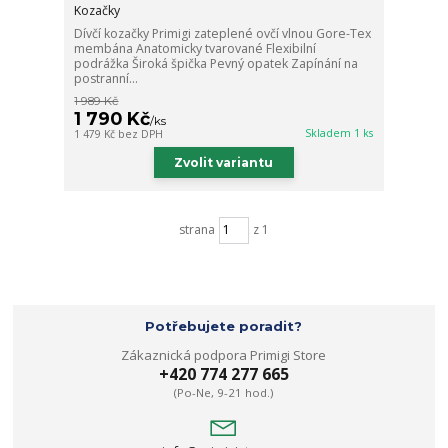
Kozačky
Dívčí kozačky Primigi zateplené ovčí vlnou Gore-Tex
membána Anatomicky tvarované Flexibilní
podrážka Široká špička Pevný opatek Zapínání na
postranní...
1 989 Kč
1 790 Kč
/
ks
Skladem 1 ks
1 479 Kč
bez DPH
Zvolit variantu
strana
z 1
Potřebujete poradit?
Zákaznická podpora Primigi Store
+420 774 277 665
(Po-Ne, 9-21 hod.)