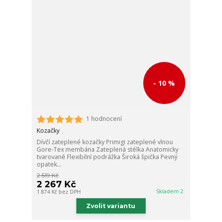
- 10 %
1 hodnocení
Kozačky
Dívčí zateplené kozačky Primigi zateplené vlnou
Gore-Tex membána Zateplená stélka Anatomicky
tvarované Flexibilní podrážka Široká špička Pevný
opatek...
2 519 Kč
2 267 Kč
Skladem 2
1 874 Kč
bez DPH
Zvolit variantu