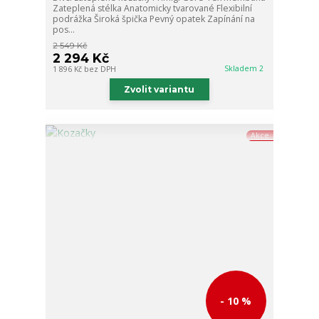
Zateplená stélka Anatomicky tvarované Flexibilní
podrážka Široká špička Pevný opatek Zapínání na
pos...
2 549 Kč
2 294 Kč
Skladem 2
1 896 Kč
bez DPH
Zvolit variantu
Akce
- 10 %