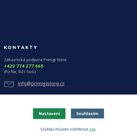
KONTAKTY
Zákaznická podpora Primigi Store
+420 774 277 665
(Po-Ne, 9-21 hod.)
info@primigistore.cz
Nastavení
Souhlasím
Souhlas můžete odmítnout
zde
.
Vytvořeno na
Eshop-rychle.cz