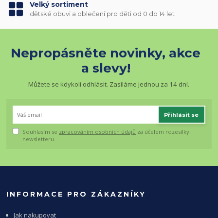
Velký sortiment
dětské obuvi a oblečení pro děti od 0 do 14 let
Nepropásněte novinky, akce
a slevy!
Můžete se kdykoli odhlásit. Zasíláme jednou za 14 dní.
Přihlásit se
Souhlasím se
zpracováním osobních údajů
za účelem rozesílky
newsletteru.
INFORMACE PRO ZÁKAZNÍKY
Jak nakupovat