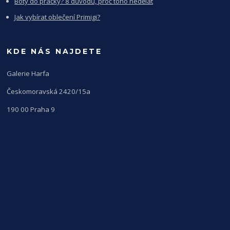
Boty do pračky? 8 důvodů, proč toho nedělat
Jak vybírat oblečení Primigi?
KDE NÁS NAJDETE
Galerie Harfa
Českomoravská 2420/15a
190 00 Praha 9