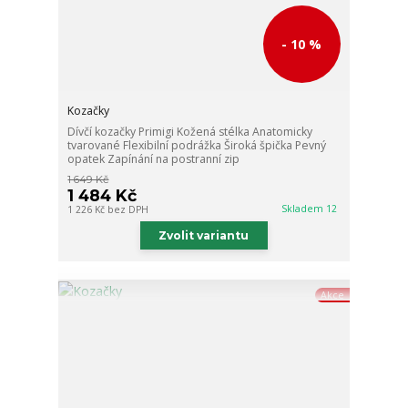
- 10 %
Kozačky
Dívčí kozačky Primigi Kožená stélka Anatomicky
tvarované Flexibilní podrážka Široká špička Pevný
opatek Zapínání na postranní zip
1 649 Kč
1 484 Kč
Skladem 12
1 226 Kč
bez DPH
Zvolit variantu
Akce