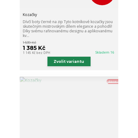
Kozačky
Dívčí boty černé na zip Tyto kotníkové kozačky jsou
skutečným mistrovským dílem elegance a pohodlí!
Díky svému rafinovanému designu a aplikovanému
kv...
1 539 Kč
1 385 Kč
Skladem 16
1 145 Kč
bez DPH
Zvolit variantu
Akce