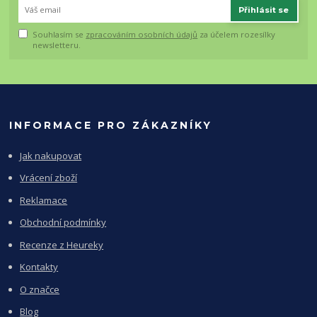
Přihlásit se
Souhlasím se
zpracováním osobních údajů
za účelem rozesílky
newsletteru.
INFORMACE PRO ZÁKAZNÍKY
Jak nakupovat
Vrácení zboží
Reklamace
Obchodní podmínky
Recenze z Heureky
Kontakty
O značce
Blog