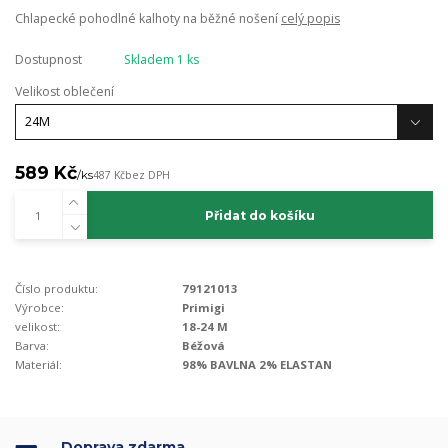
Chlapecké pohodlné kalhoty na běžné nošení
celý popis
Dostupnost
Skladem 1 ks
Velikost oblečení
589 Kč
/
ks
487 Kč
bez DPH
Přidat do košíku
Číslo produktu:
79121013
Výrobce:
Primigi
velikost:
18-24 M
Barva:
Béžová
Materiál:
98% BAVLNA 2% ELASTAN
Doprava zdarma