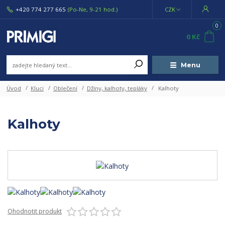
+420 774 277 665
(Po-Ne, 9-21 hod.)
CZK
0
0 Kč
Menu
Úvod
Kluci
Oblečení
Džíny, kalhoty, tepláky
Kalhoty
Kalhoty
Ohodnotit produkt