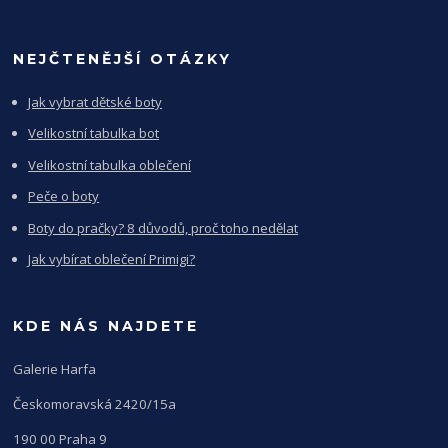
NEJČTENĚJŠÍ OTÁZKY
Jak vybrat dětské boty
Velikostní tabulka bot
Velikostní tabulka oblečení
Peče o boty
Boty do pračky? 8 důvodů, proč toho nedělat
Jak vybírat oblečení Primigi?
KDE NÁS NAJDETE
Galerie Harfa
Českomoravská 2420/15a
190 00 Praha 9