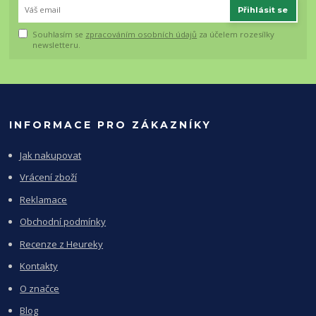
Přihlásit se
Souhlasím se
zpracováním osobních údajů
za účelem rozesílky
newsletteru.
INFORMACE PRO ZÁKAZNÍKY
Jak nakupovat
Vrácení zboží
Reklamace
Obchodní podmínky
Recenze z Heureky
Kontakty
O značce
Blog