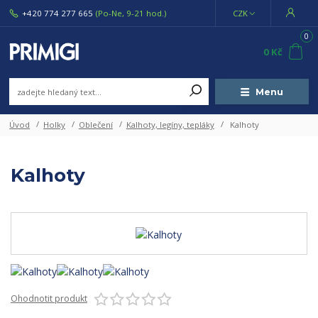
+420 774 277 665
(Po-Ne, 9-21 hod.)
CZK
0
0 Kč
Menu
Úvod
Holky
Oblečení
Kalhoty, legíny, tepláky
Kalhoty
Kalhoty
Ohodnotit produkt