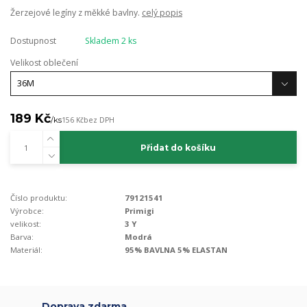
Žerzejové legíny z měkké bavlny.
celý popis
Dostupnost
Skladem 2 ks
Velikost oblečení
189 Kč
/
ks
156 Kč
bez DPH
Přidat do košíku
Číslo produktu:
79121541
Výrobce:
Primigi
velikost:
3 Y
Barva:
Modrá
Materiál:
95% BAVLNA 5% ELASTAN
Doprava zdarma