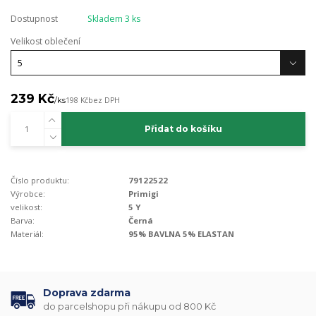
Dostupnost
Skladem 3 ks
Velikost oblečení
239 Kč
/
ks
198 Kč
bez DPH
Přidat do košíku
Číslo produktu:
79122522
Výrobce:
Primigi
velikost:
5 Y
Barva:
Černá
Materiál:
95% BAVLNA 5% ELASTAN
Doprava zdarma
do parcelshopu při nákupu od 800 Kč