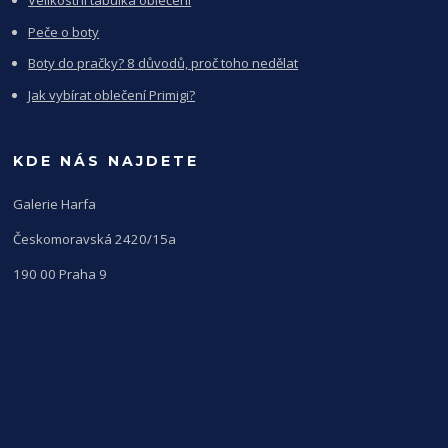
Velikostní tabulka oblečení
Peče o boty
Boty do pračky? 8 důvodů, proč toho nedělat
Jak vybírat oblečení Primigi?
KDE NÁS NAJDETE
Galerie Harfa
Českomoravská 2420/15a
190 00 Praha 9