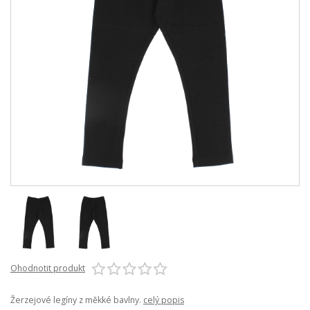
Ohodnotit produkt
Žerzejové legíny z měkké bavlny.
celý popis