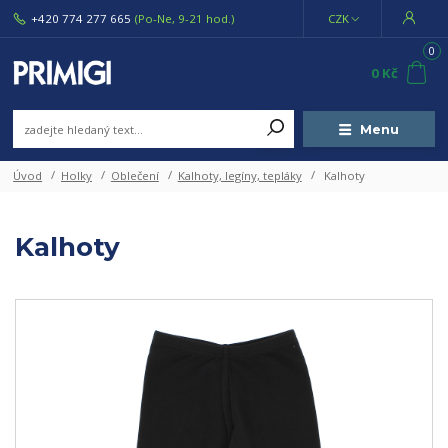
+420 774 277 665
(Po-Ne, 9-21 hod.)
CZK
0
0 Kč
Menu
Úvod
Holky
Oblečení
Kalhoty, legíny, tepláky
Kalhoty
Kalhoty