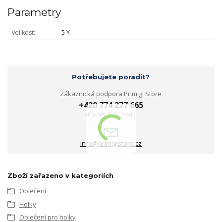
Parametry
velikost
5 Y
Potřebujete poradit?
Zákaznická podpora Primigi Store
+420 774 277 665
(Po-Ne, 9-21 hod.)
info@primigistore.cz
Zboží zařazeno v kategoriích
Oblečení
Holky
Oblečení pro holky