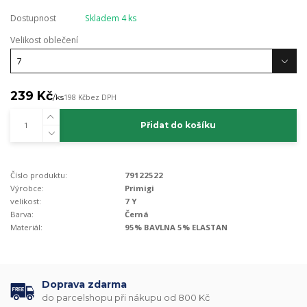
Dostupnost
Skladem 4 ks
Velikost oblečení
239 Kč
/
ks
198 Kč
bez DPH
Přidat do košíku
Číslo produktu:
79122522
Výrobce:
Primigi
velikost:
7 Y
Barva:
Černá
Materiál:
95% BAVLNA 5% ELASTAN
Doprava zdarma
do parcelshopu při nákupu od 800 Kč