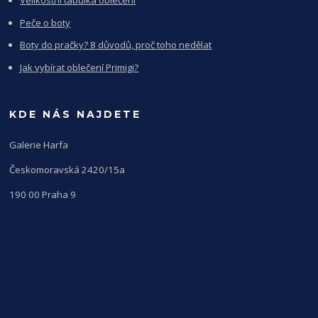
Velikostní tabulka oblečení
Peče o boty
Boty do pračky? 8 důvodů, proč toho nedělat
Jak vybírat oblečení Primigi?
KDE NÁS NAJDETE
Galerie Harfa
Českomoravská 2420/15a
190 00 Praha 9