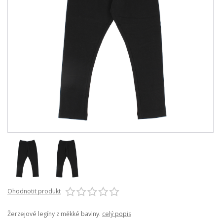
Ohodnotit produkt
Žerzejové legíny z měkké bavlny.
celý popis