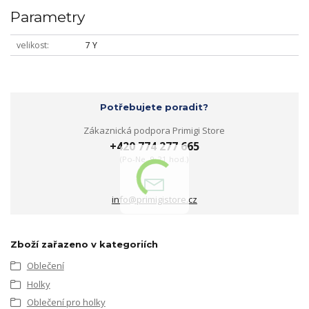
Parametry
velikost
7 Y
Potřebujete poradit?
Zákaznická podpora Primigi Store
+420 774 277 665
(Po-Ne, 9-21 hod.)
info@primigistore.cz
Zboží zařazeno v kategoriích
Oblečení
Holky
Oblečení pro holky