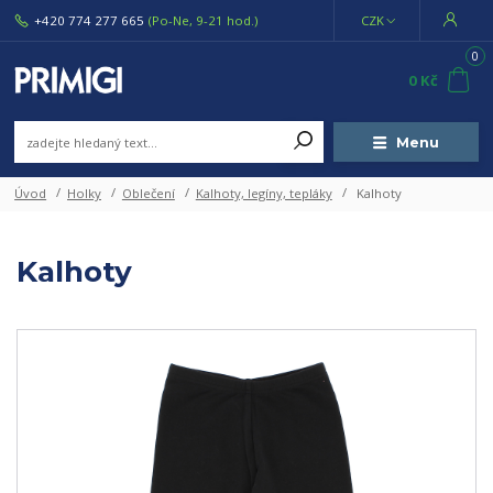
+420 774 277 665
(Po-Ne, 9-21 hod.)
CZK
0
0 Kč
Menu
Úvod
Holky
Oblečení
Kalhoty, legíny, tepláky
Kalhoty
Kalhoty