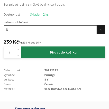
Žerzejové legíny z měkké bavlny.
celý popis
Dostupnost
Skladem 2 ks
Velikost oblečení
239 Kč
/
ks
198 Kč
bez DPH
Přidat do košíku
Číslo produktu:
79122552
Výrobce:
Primigi
velikost:
8 Y
Barva:
Černá
Materiál:
95% BAVLNA 5% ELASTAN
Doprava zdarma