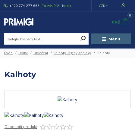
+420 774 277 665
(Po-Ne, 9-21 hod.)
CZK
0
0 Kč
Menu
Úvod
Holky
Oblečení
Kalhoty, legíny, tepláky
Kalhoty
Kalhoty
Ohodnotit produkt