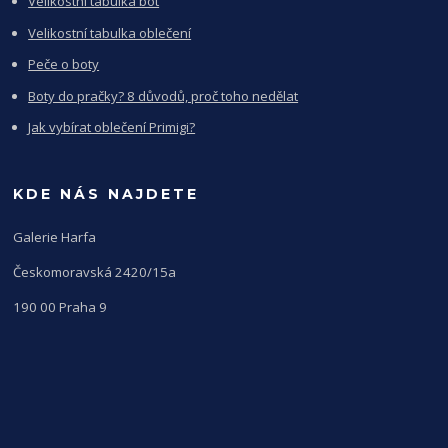
Velikostní tabulka bot
Velikostní tabulka oblečení
Peče o boty
Boty do pračky? 8 důvodů, proč toho nedělat
Jak vybírat oblečení Primigi?
KDE NÁS NAJDETE
Galerie Harfa
Českomoravská 2420/15a
190 00 Praha 9