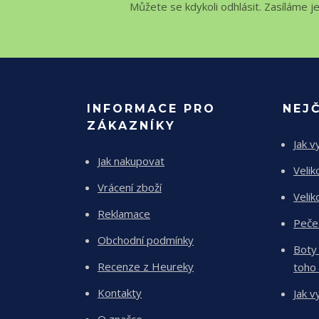
Můžete se kdykoli odhlásit. Zasíláme j
INFORMACE PRO
NEJ
ZÁKAZNÍKY
Jak v
Jak nakupovat
Velik
Vrácení zboží
Velik
Reklamace
Peče
Obchodní podmínky
Boty
Recenze z Heureky
toho
Kontakty
Jak v