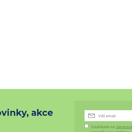
vinky, akce
Souhlasím se
zpracová