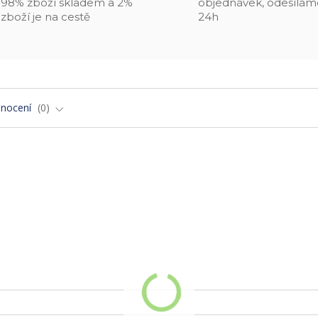
98% zboží skladem a 2%
objednávek, odesílám
zboží je na cestě
24h
nocení
0