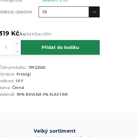
Velikost oblečení
319 Kč
/
ks
264 Kč
bez DPH
Přidat do košíku
Číslo produktu:
79122562
Výrobce:
Primigi
velikost:
10 Y
Barva:
Černá
Materiál:
95% BAVLNA 5% ELASTAN
Velký sortiment