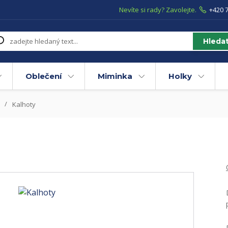
Nevíte si rady? Zavolejte.
+420 7
Hleda
Oblečení
Miminka
Holky
Kalhoty