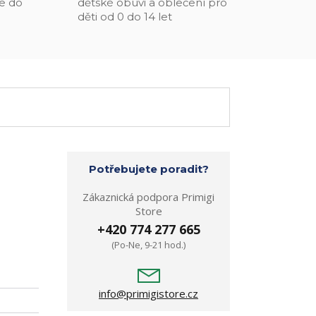
e do
dětské obuvi a oblečení pro
děti od 0 do 14 let
Potřebujete poradit?
Zákaznická podpora Primigi
Store
+420 774 277 665
(Po-Ne, 9-21 hod.)
info@primigistore.cz