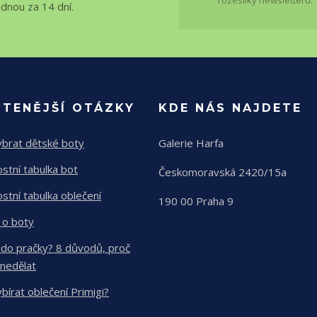
rozesílky newsletteru.
ednou za 14 dní.
ČTENĚJŠÍ OTÁZKY
KDE NÁS NAJDETE
ybrat dětské boty
Galerie Harfa
ostní tabulka bot
Českomoravská 2420/15a
ostní tabulka oblečení
190 00 Praha 9
 o boty
 do pračky? 8 důvodů, proč
 nedělat
ybírat oblečení Primigi?