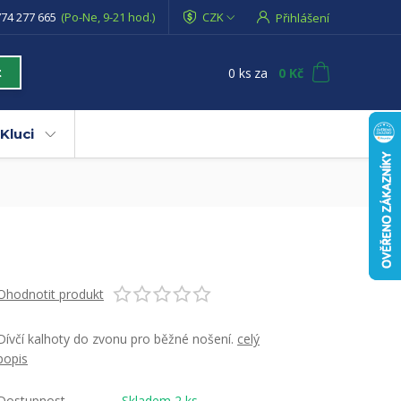
74 277 665
(Po-Ne, 9-21 hod.)
CZK
Přihlášení
0
ks
za
0 Kč
t
Kluci
Ohodnotit produkt
Dívčí kalhoty do zvonu pro běžné nošení.
celý
popis
Dostupnost
Skladem 2 ks