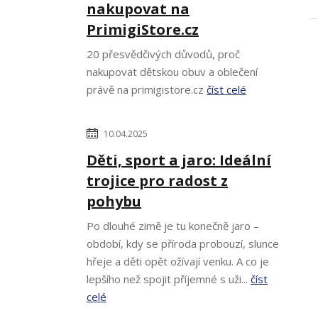
nakupovat na
PrimigiStore.cz
20 přesvědčivých důvodů, proč
nakupovat dětskou obuv a oblečení
právě na primigistore.cz
číst celé
10.04.2025
Děti, sport a jaro: Ideální
trojice pro radost z
pohybu
Po dlouhé zimě je tu konečně jaro –
období, kdy se příroda probouzí, slunce
hřeje a děti opět ožívají venku. A co je
lepšího než spojit příjemné s uži...
číst
celé