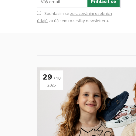
Přihlásit se
Souhlasím se
zpracováním osobních
údajů
za účelem rozesílky newsletteru.
29
10
2025