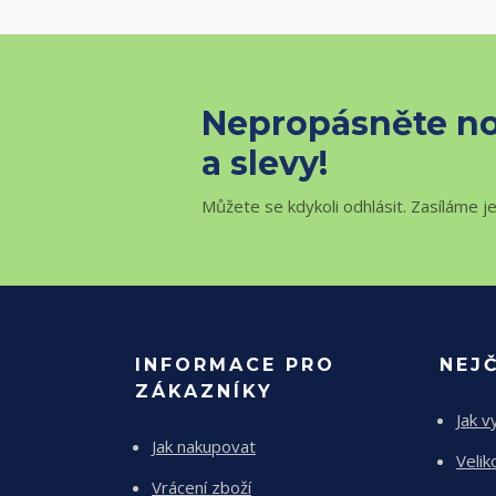
Nepropásněte no
a slevy!
Můžete se kdykoli odhlásit. Zasíláme j
INFORMACE PRO
NEJ
ZÁKAZNÍKY
Jak v
Jak nakupovat
Velik
Vrácení zboží