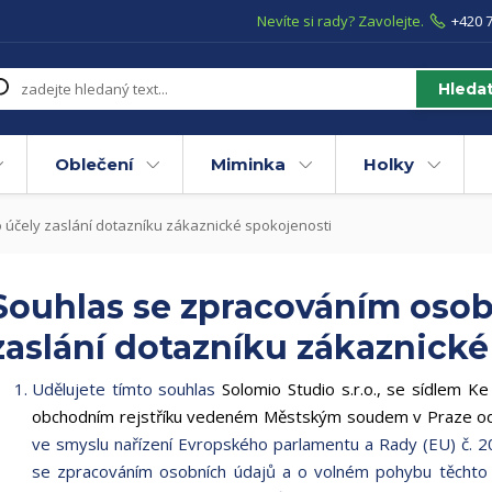
Nevíte si rady? Zavolejte.
+420 7
Hleda
Oblečení
Miminka
Holky
účely zaslání dotazníku zákaznické spokojenosti
Souhlas se zpracováním osob
zaslání dotazníku zákaznické
Udělujete tímto souhlas
Solomio Studio s.r.o., se sídlem 
obchodním rejstříku vedeném Městským soudem v Praze odd
ve smyslu nařízení Evropského parlamentu a Rady (EU) č. 2
se zpracováním osobních údajů a o volném pohybu těchto 