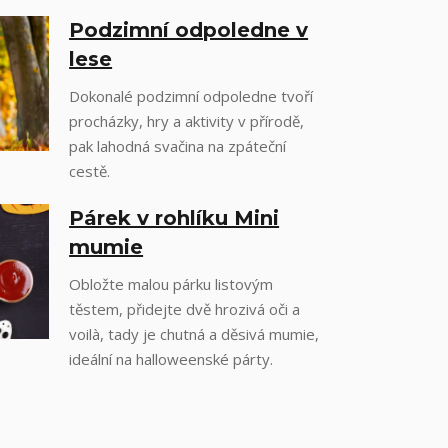
Podzimní odpoledne v
lese
Dokonalé podzimní odpoledne tvoří
procházky, hry a aktivity v přírodě,
pak lahodná svačina na zpáteční
cestě.
Párek v rohlíku Mini
mumie
Obložte malou párku listovým
těstem, přidejte dvě hrozivá oči a
voilà, tady je chutná a děsivá mumie,
ideální na halloweenské párty.