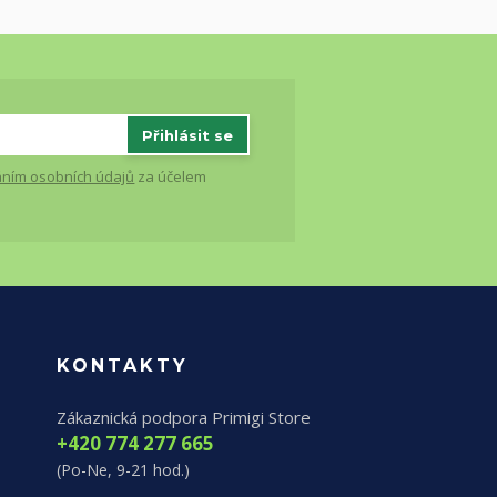
Přihlásit se
ním osobních údajů
za účelem
KONTAKTY
Zákaznická podpora Primigi Store
+420 774 277 665
(Po-Ne, 9-21 hod.)