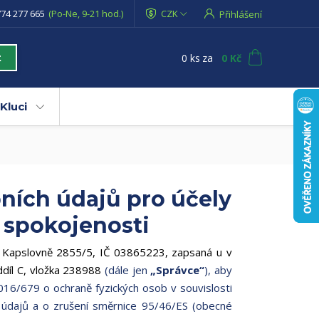
74 277 665
(Po-Ne, 9-21 hod.)
CZK
Přihlášení
0
ks
za
0 Kč
t
Kluci
ních údajů pro účely
 spokojenosti
Ke Kapslovně 2855/5, IČ 03865223, zapsaná u v
íl C, vložka 238988
(dále jen
„Správce“
), aby
016/679 o ochraně fyzických osob v souvislosti
údajů a o zrušení směrnice 95/46/ES (obecné