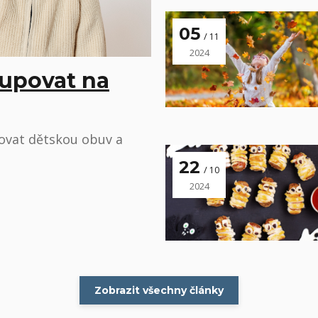
05
11
2024
upovat na
ovat dětskou obuv a
22
10
2024
Zobrazit všechny články