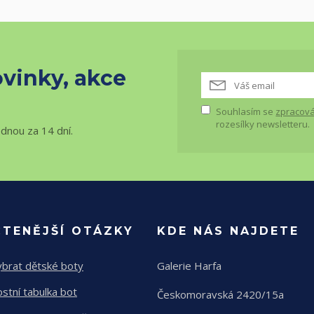
vinky, akce
Souhlasím se
zpracová
rozesílky newsletteru.
ednou za 14 dní.
ČTENĚJŠÍ OTÁZKY
KDE NÁS NAJDETE
ybrat dětské boty
Galerie Harfa
ostní tabulka bot
Českomoravská 2420/15a