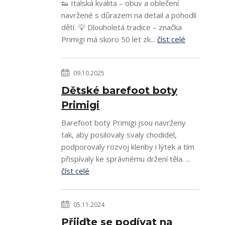
👟 Italská kvalita – obuv a oblečení
navržené s důrazem na detail a pohodlí
dětí. 💡 Dlouholetá tradice – značka
Primigi má skoro 50 let zk...
číst celé
09.10.2025
Dětské barefoot boty
Primigi
Barefoot boty Primigi jsou navrženy
tak, aby posilovaly svaly chodidel,
podporovaly rozvoj klenby i lýtek a tím
přispívaly ke správnému držení těla. ...
číst celé
05.11.2024
Přijďte se podívat na