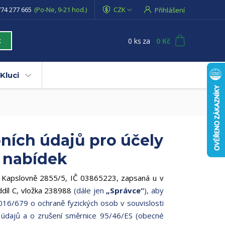
74 277 665
(Po-Ne, 9-21 hod.)
CZK
Přihlášení
0
ks
za
0 Kč
t
Kluci
ních údajů pro účely
 nabídek
Ke Kapslovně 2855/5, IČ 03865223, zapsaná u v
íl C, vložka 238988
(dále jen
„Správce“
), aby
016/679 o ochraně fyzických osob v souvislosti
údajů a o zrušení směrnice 95/46/ES (obecné