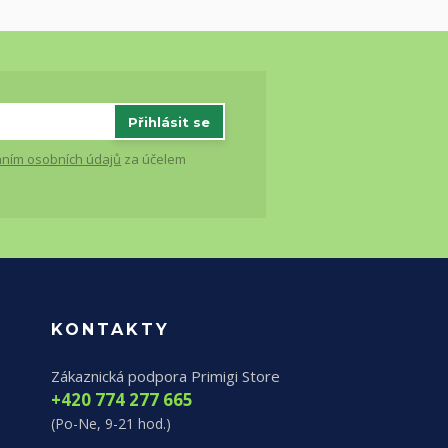
Přihlásit se
ním osobních údajů
za účelem
KONTAKTY
Zákaznická podpora Primigi Store
+420 774 277 665
(Po-Ne, 9-21 hod.)