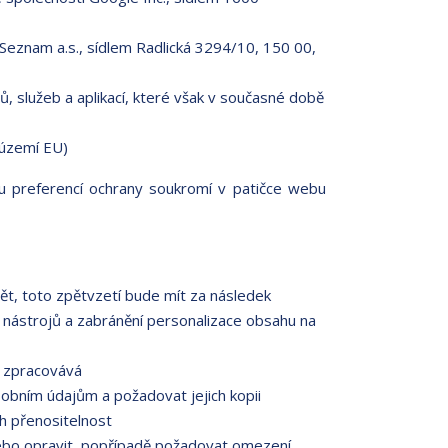
Seznam a.s., sídlem Radlická 3294/10, 150 00,
, služeb a aplikací, které však v současné době
 území EU)
ou preferencí ochrany soukromí v patičce webu
ět, toto zpětvzetí bude mít za následek
 nástrojů a zabránění personalizace obsahu na
e zpracovává
obním údajům a požadovat jejich kopii
h přenositelnost
ebo opravit, popřípadě požadovat omezení