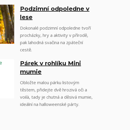
Podzimní odpoledne v
lese
Dokonalé podzimní odpoledne tvoří
procházky, hry a aktivity v přírodě,
pak lahodná svačina na zpáteční
cestě.
Párek v rohlíku Mini
mumie
Obložte malou párku listovým
těstem, přidejte dvě hrozivá oči a
voilà, tady je chutná a děsivá mumie,
ideální na halloweenské párty.