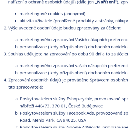
nařízení o ochraně osobních údajů) (dále jen
„Nařízení“
), zp
marketingové cookies (anonymní)
aktivita uživatele (prohlížené produkty a stránky, nákup
Výše uvedené osobní údaje budou zpracovány za účelem:
marketingového zpracování Vašich nákupních preferenc
personalizace (tedy přizpůsobení) obchodních nabídek 
Souhlas udělujete na zpracování po dobu 90 dní a to za účele
marketingového zpracování vašich nákupních preferenc
personalizace (tedy přizpůsobení) obchodních nabídek 
Zpracování osobních údajů je prováděno Správcem osobních
tito zpracovatelé:
Poskytovatelem služby Eshop-rychle, provozované spol
nábřeží 448/73, 370 01, České Budějovice
Poskytovatelem služby Facebook Ads, provozované spo
Road, Menlo Park, CA 94025, USA
Poskytovatelem služby Google AdWords, provozované s