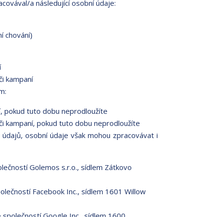
racovával/a následující osobní údaje:
ní chování)
í
či kampaní
m:
í, pokud tuto dobu neprodloužíte
či kampaní, pokud tuto dobu neprodloužíte
 údajů, osobní údaje však mohou zpracovávat i
ečností Golemos s.r.o., sídlem Zátkovo
lečností Facebook Inc., sídlem 1601 Willow
polečností Google Inc., sídlem 1600