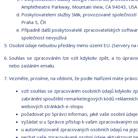
Amphitheatre Parkway, Mountain View, CA 94043, USA
Poskytovatelem služby Sklik, provozované společností 
Praha 5, ČR
Případně další poskytovatelé zpracovatelských softwarů
společnost nevyužívá
Osobní údaje nebudou předány mimo území EU. (Servery na
Souhlas se zpracováním lze vzít kdykoliv zpět, a to úprav
nebo zasláním emailu.
Vezměte, prosíme, na vědomí, že podle Nařízení máte právo:
vzít souhlas se zpracováním osobních údajů kdykoliv zp
zabránění spouštění remarketingových kódů reklamních
webových stránkách e-shopu
požadovat po Správci informaci, jaké vaše osobní údaj
vyžádat si u Správce přístup k vašim zpracovávaným os
u automatizovaně zpracovaných osobních údajů na jejic
nechat vaše zpracovávané osobní údaje aktualizovat n