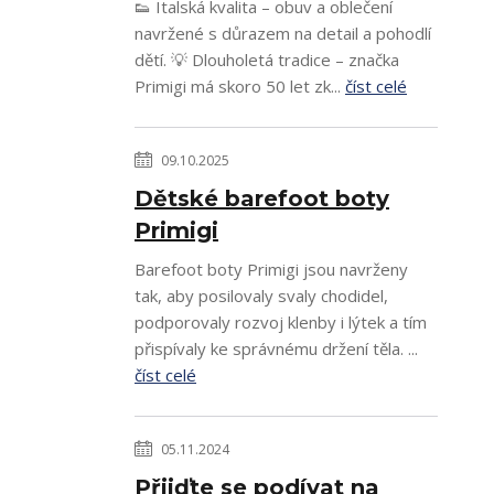
👟 Italská kvalita – obuv a oblečení
navržené s důrazem na detail a pohodlí
dětí. 💡 Dlouholetá tradice – značka
Primigi má skoro 50 let zk...
číst celé
09.10.2025
Dětské barefoot boty
Primigi
Barefoot boty Primigi jsou navrženy
tak, aby posilovaly svaly chodidel,
podporovaly rozvoj klenby i lýtek a tím
přispívaly ke správnému držení těla. ...
číst celé
05.11.2024
Přijďte se podívat na