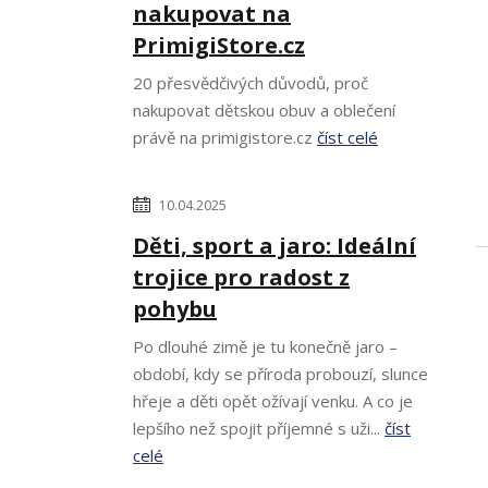
nakupovat na
PrimigiStore.cz
20 přesvědčivých důvodů, proč
nakupovat dětskou obuv a oblečení
právě na primigistore.cz
číst celé
10.04.2025
Děti, sport a jaro: Ideální
trojice pro radost z
pohybu
Po dlouhé zimě je tu konečně jaro –
období, kdy se příroda probouzí, slunce
hřeje a děti opět ožívají venku. A co je
lepšího než spojit příjemné s uži...
číst
celé