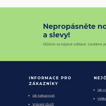
Nepropásněte no
a slevy!
Můžete se kdykoli odhlásit. Zasíláme j
INFORMACE PRO
NEJ
ZÁKAZNÍKY
Jak v
Jak nakupovat
Velik
Vrácení zboží