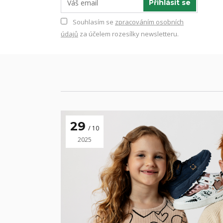
Přihlásit se
Souhlasím se
zpracováním osobních
údajů
za účelem rozesílky newsletteru.
29
10
2025