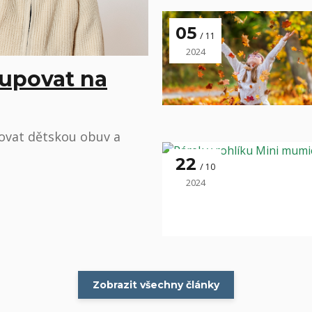
05
11
2024
upovat na
ovat dětskou obuv a
22
10
2024
Zobrazit všechny články