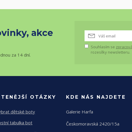
vinky, akce
Souhlasím se
zpracová
rozesílky newsletteru.
ednou za 14 dní.
ČTENĚJŠÍ OTÁZKY
KDE NÁS NAJDETE
ybrat dětské boty
Galerie Harfa
ostní tabulka bot
Českomoravská 2420/15a