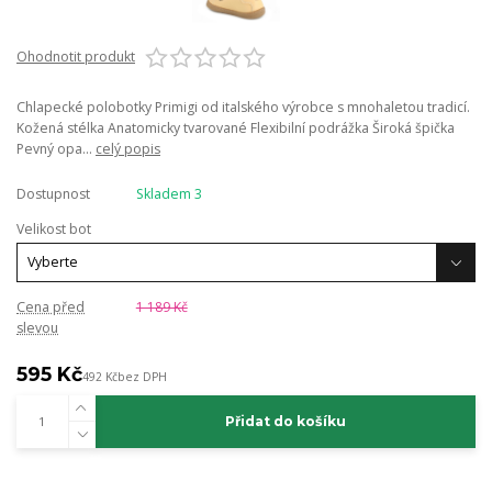
Ohodnotit produkt
Chlapecké polobotky Primigi od italského výrobce s mnohaletou tradicí.
Kožená stélka Anatomicky tvarované Flexibilní podrážka Široká špička
Pevný opa...
celý popis
Dostupnost
Skladem 3
Velikost bot
Cena před
1 189 Kč
slevou
595 Kč
492 Kč
bez DPH
Přidat do košíku