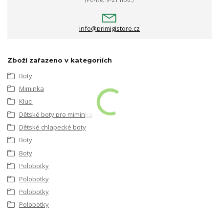
info@primigistore.cz
Zboží zařazeno v kategoriích
Boty
Miminka
Kluci
Dětské boty pro miminka
Dětské chlapecké boty
Boty
Boty
Polobotky
Polobotky
Polobotky
Polobotky