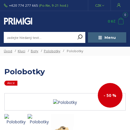
+420 774 277 665
(Po-Ne, 9-21 hod.)
CZK
0
0 Kč
Menu
Úvod
Kluci
Boty
Polobotky
Polobotky
Polobotky
Akce
- 50 %