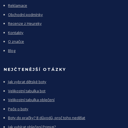
Reklamace
Obchodní podmínky
Recenze z Heureky
Kontakty
O značce
Blog
NEJČTENĚJŠÍ OTÁZKY
Jak vybrat dětské boty
Velikostní tabulka bot
Velikostní tabulka oblečení
Peče o boty
Boty do pračky? 8 důvodů, proč toho nedělat
Jak vybírat oblečení Primigi?