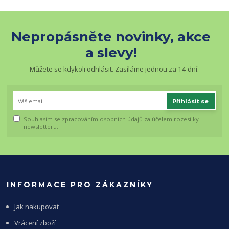
Nepropásněte novinky, akce
a slevy!
Můžete se kdykoli odhlásit. Zasíláme jednou za 14 dní.
Přihlásit se
Souhlasím se
zpracováním osobních údajů
za účelem rozesílky
newsletteru.
INFORMACE PRO ZÁKAZNÍKY
Jak nakupovat
Vrácení zboží