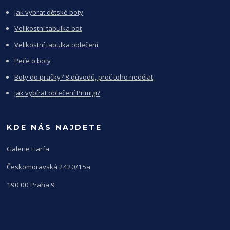
Jak vybrat dětské boty
Velikostní tabulka bot
Velikostní tabulka oblečení
Peče o boty
Boty do pračky? 8 důvodů, proč toho nedělat
Jak vybírat oblečení Primigi?
KDE NÁS NAJDETE
Galerie Harfa
Českomoravská 2420/15a
190 00 Praha 9