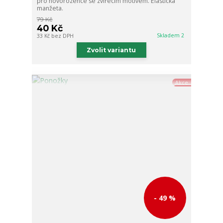
pro novorozence se zvířecím motivem. Elastická
manžeta.
79 Kč
40 Kč
Skladem 2
33 Kč
bez DPH
Zvolit variantu
Akce
- 49 %