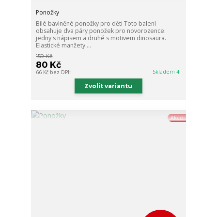
Ponožky
Bílé bavlněné ponožky pro děti Toto balení
obsahuje dva páry ponožek pro novorozence:
jedny s nápisem a druhé s motivem dinosaura.
Elastické manžety....
159 Kč
80 Kč
Skladem 4
66 Kč
bez DPH
Zvolit variantu
Akce