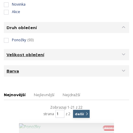
Novinka
Akce
Druh oblečení
Ponožky
(93)
Velikost oblečení
Barva
Nejnovější
Nejlevnější
Nejdražší
Zobrazuji 1-21 z 22
strana
z 2
další
Akce