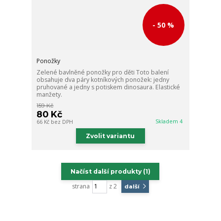
- 50 %
Ponožky
Zelené bavlněné ponožky pro děti Toto balení
obsahuje dva páry kotníkových ponožek: jedny
pruhované a jedny s potiskem dinosaura. Elastické
manžety.
159 Kč
80 Kč
Skladem 4
66 Kč
bez DPH
Zvolit variantu
Načíst další produkty (1)
strana
z 2
další