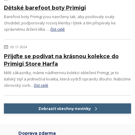
Dětské barefoot boty Primigi
Barefoot boty Primigi jsou navrženy tak, aby posilovaly svaly
chodidel, podporovaly rozvoj klenby i lýtek a tím přispívaly ke
správnému držení těla. ...
číst celé
05.11.2024
Přijďte se podívat na krásnou kolekce do
Primigi Store Harfa
Milé zákazníky, máme nádhernou kolekci oblečení Primigi, je to
italský styl a jedinečná kvalita, která vydrží opravdu dlouho. Nabízíme
obrovský sorti...
číst celé
Zobrazit všechny novinky
Doprava zdarma