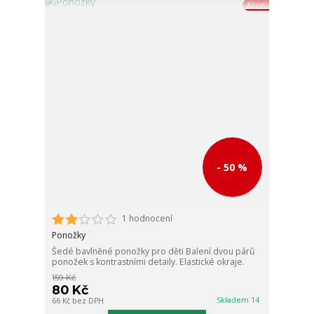
Akce
- 50 %
1 hodnocení
Ponožky
Šedé bavlněné ponožky pro děti Balení dvou párů
ponožek s kontrastními detaily. Elastické okraje.
159 Kč
80 Kč
Skladem 14
66 Kč
bez DPH