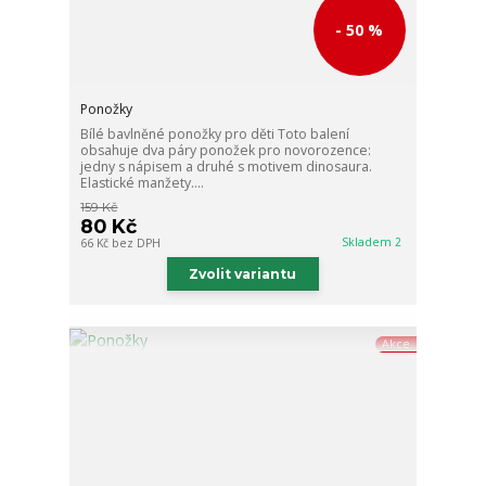
- 50 %
Ponožky
Bílé bavlněné ponožky pro děti Toto balení
obsahuje dva páry ponožek pro novorozence:
jedny s nápisem a druhé s motivem dinosaura.
Elastické manžety....
159 Kč
80 Kč
Skladem 2
66 Kč
bez DPH
Zvolit variantu
Akce