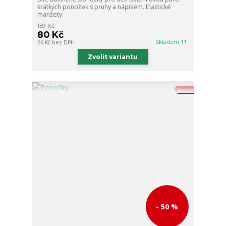
krátkých ponožek s pruhy a nápisem. Elastické
manžety.
159 Kč
80 Kč
Skladem 11
66 Kč
bez DPH
Zvolit variantu
Akce
- 50 %