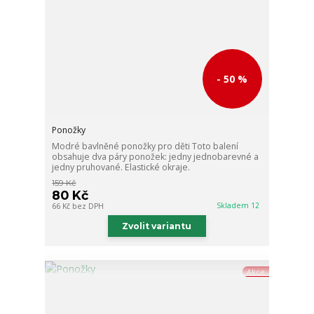
- 50 %
Ponožky
Modré bavlněné ponožky pro děti Toto balení
obsahuje dva páry ponožek: jedny jednobarevné a
jedny pruhované. Elastické okraje.
159 Kč
80 Kč
Skladem 12
66 Kč
bez DPH
Zvolit variantu
Akce