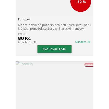
- 50 %
Ponožky
Modré bavlněné ponožky pro děti Balení dvou párů
krátkých ponožek se žraloky. Elastické manžety.
159 Kč
80 Kč
Skladem 10
66 Kč
bez DPH
Zvolit variantu
Akce