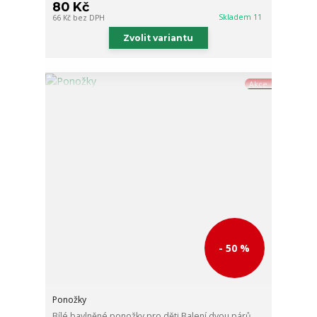
80 Kč
Skladem 11
66 Kč
bez DPH
Zvolit variantu
Akce
- 50 %
Ponožky
Bílé bavlněné ponožky pro děti Balení dvou párů