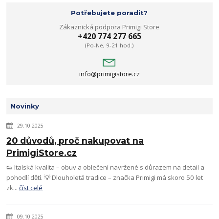
Potřebujete poradit?
Zákaznická podpora Primigi Store
+420 774 277 665
(Po-Ne, 9-21 hod.)
info@primigistore.cz
Novinky
29.10.2025
20 důvodů, proč nakupovat na
PrimigiStore.cz
👟 Italská kvalita – obuv a oblečení navržené s důrazem na detail a
pohodlí dětí. 💡 Dlouholetá tradice – značka Primigi má skoro 50 let
zk...
číst celé
09.10.2025