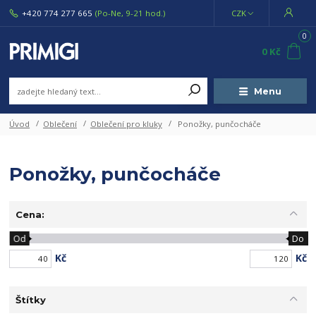
+420 774 277 665
(Po-Ne, 9-21 hod.)
CZK
0
0 Kč
Menu
Úvod
Oblečení
Oblečení pro kluky
Ponožky, punčocháče
Ponožky, punčocháče
Cena:
Od
Do
Kč
Kč
Štítky