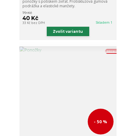
ponožky s potiskem zvířat. Protiskluzová gumová
podrážka a elastické manžety.
79 Kč
40 Kč
Skladem 1
33 Kč
bez DPH
Zvolit variantu
Akce
- 50 %