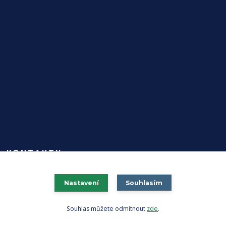
KONTAKTY
Zákaznická podpora Primigi Store
+420 774 277 665
Nastavení
Souhlasím
(Po-Ne, 9-21 hod.)
Souhlas můžete odmítnout
zde
.
info@primigistore.cz