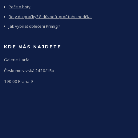
Peče o boty
Boty do pračky? 8 důvodů, proč toho nedělat
Jak vybírat oblečení Primigi?
KDE NÁS NAJDETE
Galerie Harfa
Českomoravská 2420/15a
190 00 Praha 9