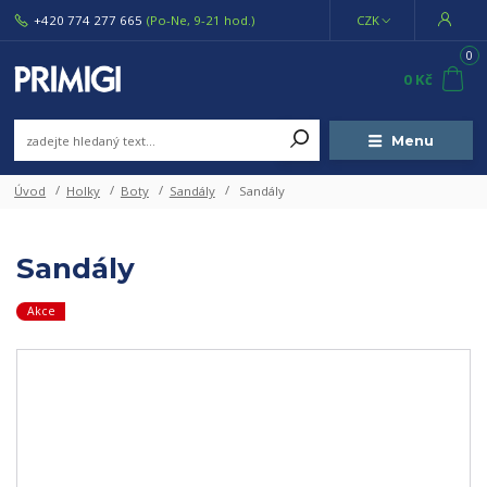
+420 774 277 665
(Po-Ne, 9-21 hod.)
CZK
0
0 Kč
Menu
Úvod
Holky
Boty
Sandály
Sandály
Sandály
Akce