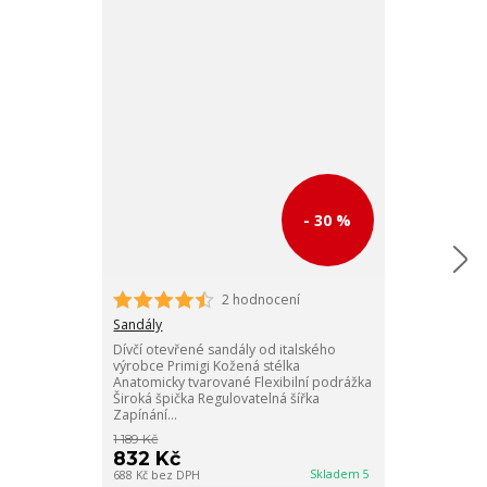
- 30 %
2 hodnocení
Sandály
Dětské celoko
Sandály
ideální volbou
Dívčí otevřené sandály od italského
pohyb dítěte. 
výrobce Primigi Kožená stélka
nastavením pro
Anatomicky tvarované Flexibilní podrážka
Široká špička Regulovatelná šířka
Zapínání...
1 189 Kč
1 189 Kč
832 Kč
832 Kč
Skladem 5
688 Kč
bez DPH
688 Kč
bez DPH