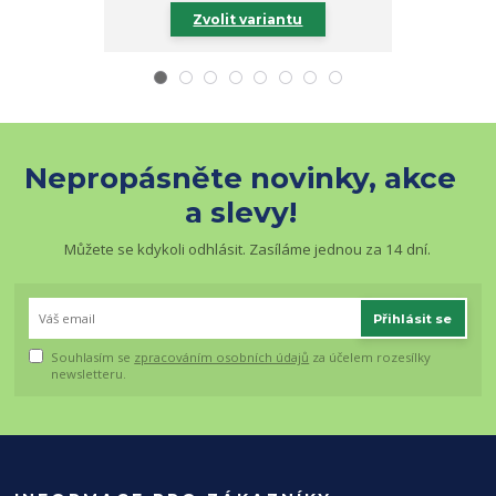
Zvolit variantu
Zv
Nepropásněte novinky, akce
a slevy!
Můžete se kdykoli odhlásit. Zasíláme jednou za 14 dní.
Přihlásit se
Souhlasím se
zpracováním osobních údajů
za účelem rozesílky
newsletteru.