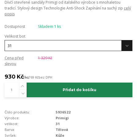
Dívčí otevřené sandály Primigi od italského výrobce s mnohaletou
tradicí. Stylový design Technologie Anti-Shock Zapínání na suchý zip
celý
popis
Dostupnost
Skladem 1 ks
Velikost bot
Cena před
1 329 Kč
slevou
930 Kč
/
ks
769 Kč
bez DPH
Přidat do košíku
Číslo produktu:
5936522
Výrobce:
Primigi
velikost:
31
Barva:
Tělová
Svršek:
Kůže