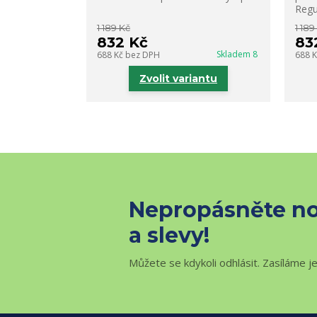
Regu
1 189 Kč
1 189
832 Kč
83
Skladem 8
688 Kč
bez DPH
688 
Zvolit variantu
Nepropásněte no
a slevy!
Můžete se kdykoli odhlásit. Zasíláme j