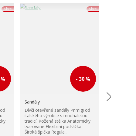
Akce
Akce
0 %
- 30 %
Sandály
Sandály
 od
Dívčí otevřené sandály Primigi od
ou
italského výrobce s mnohaletou
Dětské celok
cky
tradicí. Kožená stélka Anatomicky
jsou ideální 
tvarované Flexibilní podrážka
dynamický po
Široká špička Regula...
vybaveny dvo