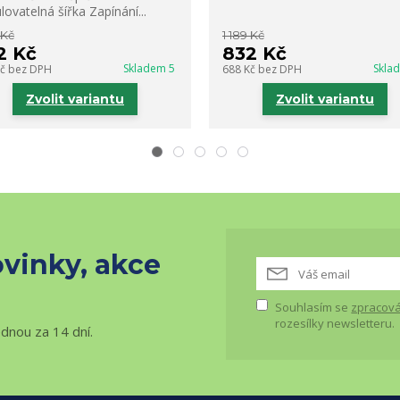
lovatelná šířka Zapínání...
 Kč
1 189 Kč
2 Kč
832 Kč
Skladem 5
Skla
Kč
bez DPH
688 Kč
bez DPH
Zvolit variantu
Zvolit variantu
vinky, akce
Souhlasím se
zpracová
rozesílky newsletteru.
ednou za 14 dní.