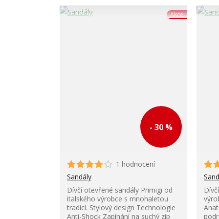
Akce
- 30 %
1 hodnocení
Sandály
Sand
Dívčí otevřené sandály Primigi od
Dívč
italského výrobce s mnohaletou
výro
tradicí. Stylový design Technologie
Anat
Anti-Shock Zapínání na suchý zip
podr