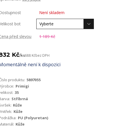
Dostupnost
Není skladem
Velikost bot
Cena před slevou
1 189 Kč
832 Kč
/
ks
688 Kč
bez DPH
Momentálně není k dispozici
Číslo produktu:
5897055
Výrobce:
Primigi
velikost:
35
Barva:
Stříbrná
Svršek:
Kůže
Vnitřek:
Kůže
Podrážka:
PU (Polyuretan)
Materiál:
Kůže