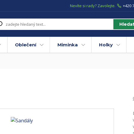
Nevíte si rady? Zavolejte.
+420 7
Hleda
Oblečení
Miminka
Holky