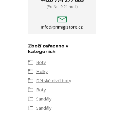
+420 774 277 665
(Po-Ne, 9-21 hod.)
info@primigistore.cz
Zboží zařazeno v
kategoriích
Boty
Holky
Dětské dívčí boty
Boty
Sandály
Sandály