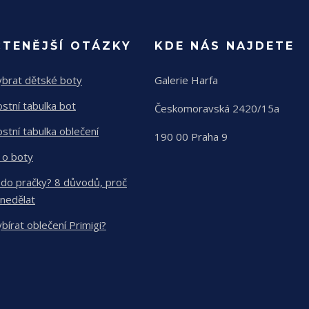
ČTENĚJŠÍ OTÁZKY
KDE NÁS NAJDETE
ybrat dětské boty
Galerie Harfa
ostní tabulka bot
Českomoravská 2420/15a
ostní tabulka oblečení
190 00 Praha 9
 o boty
 do pračky? 8 důvodů, proč
 nedělat
ybírat oblečení Primigi?