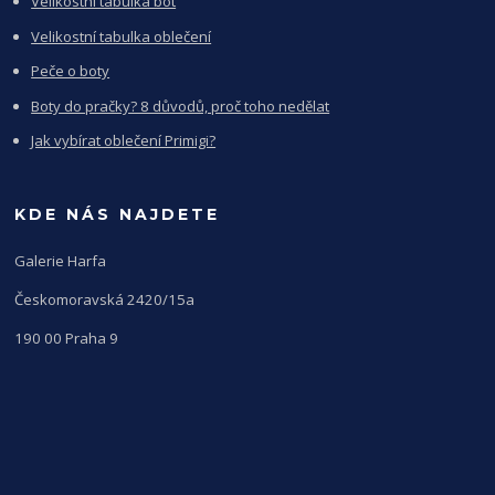
Velikostní tabulka bot
Velikostní tabulka oblečení
Peče o boty
Boty do pračky? 8 důvodů, proč toho nedělat
Jak vybírat oblečení Primigi?
KDE NÁS NAJDETE
Galerie Harfa
Českomoravská 2420/15a
190 00 Praha 9