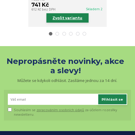
741 Kč
832 Kč
Skladem 2
612 Kč
bez DPH
688 Kč
bez DPH
Zvolit variantu
Zv
Nepropásněte novinky, akce
a slevy!
Můžete se kdykoli odhlásit. Zasíláme jednou za 14 dní.
Přihlásit se
Souhlasím se
zpracováním osobních údajů
za účelem rozesílky
newsletteru.