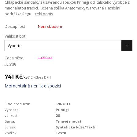
Chlapecké sandálky s uzavřenou špičkou Primigi od italského výrobce s
mnohaletou tradicí. Kožená stélka Anatomicky tvarované Flexibilní
podrážka Regu...
celý popis
Dostupnost
Není skladem
Velikost bot
Cena před
1 059 Kč
slevou
741 Kč
/
ks
612 Kč
bez DPH
Momentálně není k dispozici
Číslo produktu:
5967811
Výrobce:
Primigi
velikost:
28
Barva:
Tmavě modrá
Svršek:
Syntetická kůže/Textil
Vnitřek:
Textil