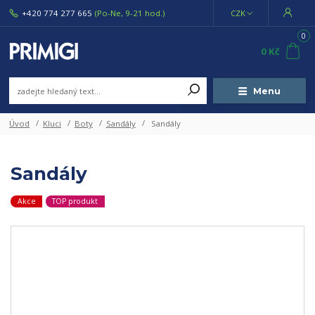
+420 774 277 665
(Po-Ne, 9-21 hod.)
CZK
0
0 Kč
Menu
Úvod
Kluci
Boty
Sandály
Sandály
Sandály
Akce
TOP produkt