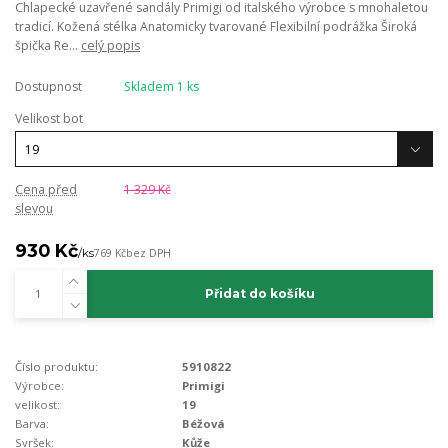
Chlapecké uzavřené sandály Primigi od italského výrobce s mnohaletou
tradicí. Kožená stélka Anatomicky tvarované Flexibilní podrážka Široká
špička Re...
celý popis
Dostupnost
Skladem 1 ks
Velikost bot
Cena před
1 329 Kč
slevou
930 Kč
/
ks
769 Kč
bez DPH
Přidat do košíku
Číslo produktu:
5910822
Výrobce:
Primigi
velikost:
19
Barva:
Béžová
Svršek:
Kůže