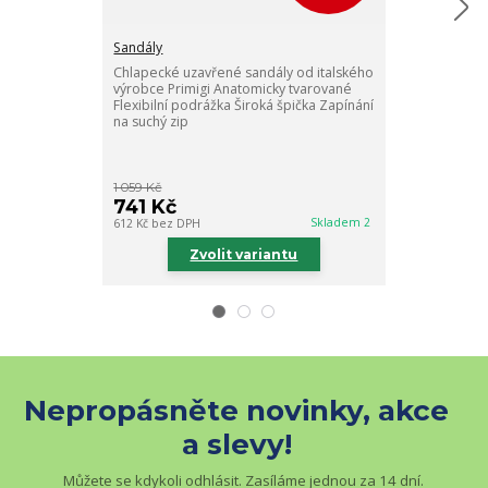
Sandály
Chlapecké uzavřené sandály od italského
Sandály
výrobce Primigi Anatomicky tvarované
Chlapecké ote
Flexibilní podrážka Široká špička Zapínání
od italského 
na suchý zip
tradicí. Kožen
tvarované Flex
špička ...
1 059 Kč
1 189 Kč
741 Kč
832 Kč
Skladem 2
612 Kč
bez DPH
688 Kč
bez DPH
Zvolit variantu
Zv
Nepropásněte novinky, akce
a slevy!
Můžete se kdykoli odhlásit. Zasíláme jednou za 14 dní.