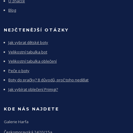
O značce
Blog
NEJČTENĚJŠÍ OTÁZKY
Jak vybrat dětské boty
Velikostní tabulka bot
Velikostní tabulka oblečení
Peče o boty
Boty do pračky? 8 důvodů, proč toho nedělat
Jak vybírat oblečení Primigi?
KDE NÁS NAJDETE
Galerie Harfa
Českomoravská 2420/15a