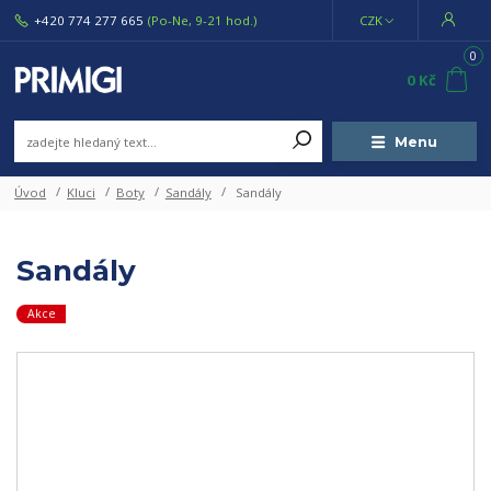
+420 774 277 665
(Po-Ne, 9-21 hod.)
CZK
0
0 Kč
Menu
Úvod
Kluci
Boty
Sandály
Sandály
Sandály
Akce