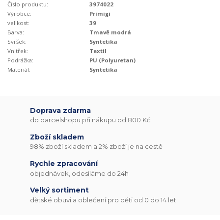
Číslo produktu:
3974022
Výrobce:
Primigi
velikost:
39
Barva:
Tmavě modrá
Svršek:
Syntetika
Vnitřek:
Textil
Podrážka:
PU (Polyuretan)
Materiál:
Syntetika
Doprava zdarma
do parcelshopu při nákupu od 800 Kč
Zboží skladem
98% zboží skladem a 2% zboží je na cestě
Rychle zpracování
objednávek, odesíláme do 24h
Velký sortiment
dětské obuvi a oblečení pro děti od 0 do 14 let