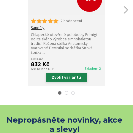
2 hodnocení
Sandály
Chlapecké uza
Sandály
výrobce Primi
Chlapecké otevřené polobotky Primigi
Flexibilní pod
od italského výrobce s mnohaletou
na suchý zip
tradicí. Kožená stélka Anatomicky
tvarované Flexibilní podrážka Široká
špička ...
1 189 Kč
1 059 Kč
832 Kč
741 Kč
Skladem 2
688 Kč
bez DPH
612 Kč
bez DPH
Zvolit variantu
Zv
Nepropásněte novinky, akce
a slevy!