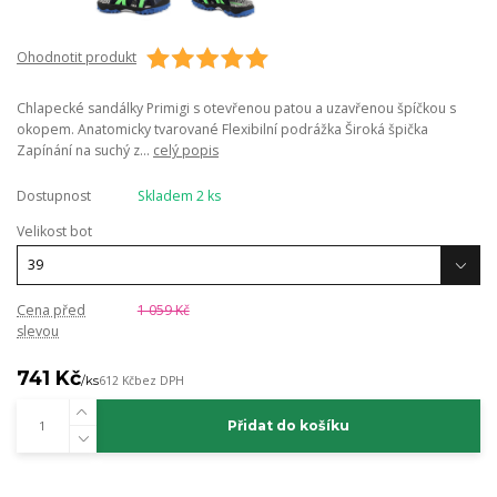
Ohodnotit produkt
Chlapecké sandálky Primigi s otevřenou patou a uzavřenou špíčkou s
okopem. Anatomicky tvarované Flexibilní podrážka Široká špička
Zapínání na suchý z...
celý popis
Dostupnost
Skladem 2 ks
Velikost bot
Cena před
1 059 Kč
slevou
741 Kč
/
ks
612 Kč
bez DPH
Přidat do košíku