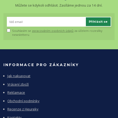
Můžete se kdykoli odhlásit. Zasíláme jednou za 14 dní.
Přihlásit se
Souhlasím se
zpracováním osobních údajů
za účelem rozesílky
newsletteru.
INFORMACE PRO ZÁKAZNÍKY
Jak nakupovat
Vrácení zboží
Reklamace
Obchodní podmínky
Recenze z Heureky
Kontakty