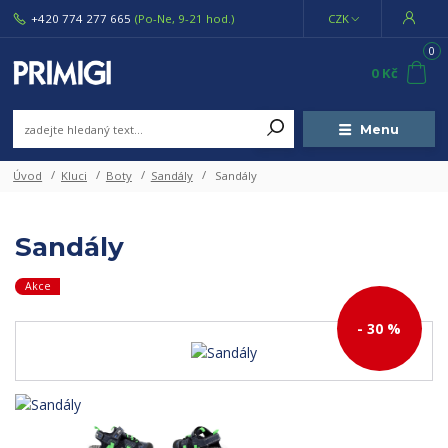
+420 774 277 665
(Po-Ne, 9-21 hod.)
CZK
0
0 Kč
Menu
Úvod
Kluci
Boty
Sandály
Sandály
Sandály
Akce
- 30 %