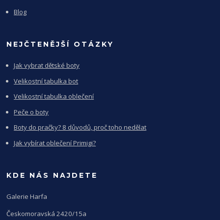
Blog
NEJČTENĚJŠÍ OTÁZKY
Jak vybrat dětské boty
Velikostní tabulka bot
Velikostní tabulka oblečení
Peče o boty
Boty do pračky? 8 důvodů, proč toho nedělat
Jak vybírat oblečení Primigi?
KDE NÁS NAJDETE
Galerie Harfa
Českomoravská 2420/15a