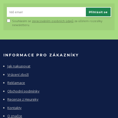
Přihlásit se
Souhlasím se
zpracováním osobních údajů
za účelem rozesílky
newsletteru.
INFORMACE PRO ZÁKAZNÍKY
Jak nakupovat
Vrácení zboží
Reklamace
Obchodní podmínky
Recenze z Heureky
Kontakty
O značce