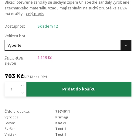
Blikací otevřené sandály se suchým zipem Chlapecké sandály vyrobené
z technického materiálu. Vzadu mají zapínání na suchý zip. Stélka z EVA
má drážky...
celý popis
Dostupnost
Skladem 12
Velikost bot
Cena před
1 119 Kč
slevou
783 Kč
647 Kč
bez DPH
Přidat do košíku
Číslo produktu:
7974011
Výrobce:
Primigi
Barva:
Khaki
Svršek:
Textil
Vnitřek:
Textil