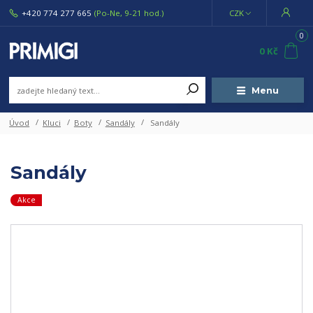
+420 774 277 665
(Po-Ne, 9-21 hod.)
CZK
0
0 Kč
Menu
Úvod
Kluci
Boty
Sandály
Sandály
Sandály
Akce