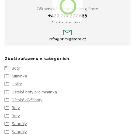
Zákaznická podpora Primigi Store
+420 774 277 665
(Po-Ne, 9-21 hod.)
info@primigistore.cz
Zboží zařazeno v kategoriích
Boty
Miminka
Holky
Dětské boty pro miminka
Dětské dívčí boty
Boty
Boty
Sandály
Sandály