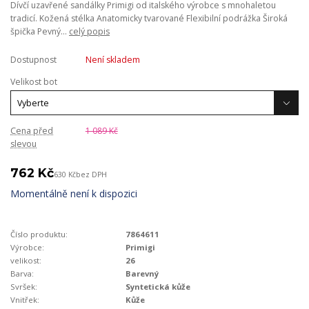
Dívčí uzavřené sandálky Primigi od italského výrobce s mnohaletou
tradicí. Kožená stélka Anatomicky tvarované Flexibilní podrážka Široká
špička Pevný...
celý popis
Dostupnost
Není skladem
Velikost bot
Cena před
1 089 Kč
slevou
762 Kč
630 Kč
bez DPH
Momentálně není k dispozici
Číslo produktu:
7864611
Výrobce:
Primigi
velikost:
26
Barva:
Barevný
Svršek:
Syntetická kůže
Vnitřek:
Kůže