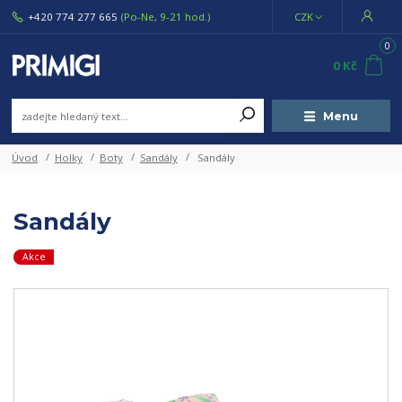
+420 774 277 665
(Po-Ne, 9-21 hod.)
CZK
0
0 Kč
Menu
Úvod
Holky
Boty
Sandály
Sandály
Sandály
Akce