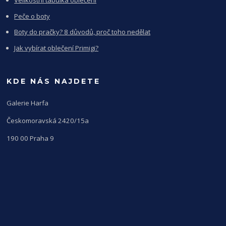
Velikostní tabulka oblečení
Peče o boty
Boty do pračky? 8 důvodů, proč toho nedělat
Jak vybírat oblečení Primigi?
KDE NÁS NAJDETE
Galerie Harfa
Českomoravská 2420/15a
190 00 Praha 9