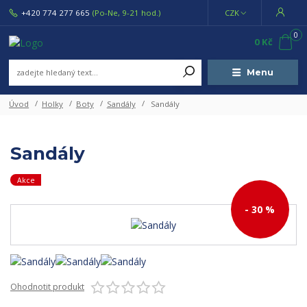
+420 774 277 665
(Po-Ne, 9-21 hod.)
CZK
0
0 Kč
Menu
Úvod
Holky
Boty
Sandály
Sandály
Sandály
Akce
- 30 %
Ohodnotit produkt