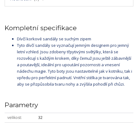
Kompletní specifikace
Dívčí korkové sandály se suchým zipem
Tyto dívčí sandály se vyznačují jemným designem pro jemný
letní vzhled. Jsou zdobeny třpytivými světýlky, která se
rozsvěcují s každým krokem, díky čemuž jsou ještě zábavnější
a poutavější, ideální pro upoutání pozornosti a vnesení
nádechu magie. Tyto boty jsou nastavitelné jak v kotníku, tak i
vpředu pro perfektní padnutí. Vnitřní stélka je tvarována tak,
aby se přizpůsobila tvaru nohy a zvýšila pohodlí při chůzi.
Parametry
velikost
32