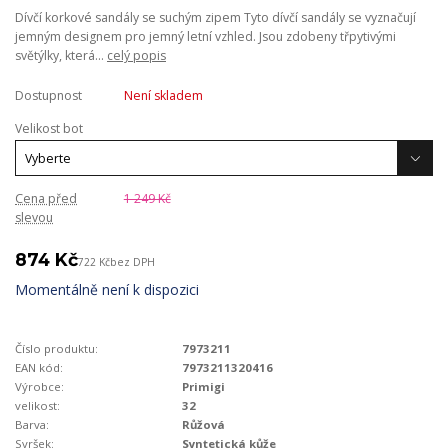
Dívčí korkové sandály se suchým zipem Tyto dívčí sandály se vyznačují
jemným designem pro jemný letní vzhled. Jsou zdobeny třpytivými
světýlky, která...
celý popis
Dostupnost
Není skladem
Velikost bot
Cena před
1 249 Kč
slevou
874 Kč
722 Kč
bez DPH
Momentálně není k dispozici
Číslo produktu:
7973211
EAN kód:
7973211320416
Výrobce:
Primigi
velikost:
32
Barva:
Růžová
Svršek:
Syntetická kůže