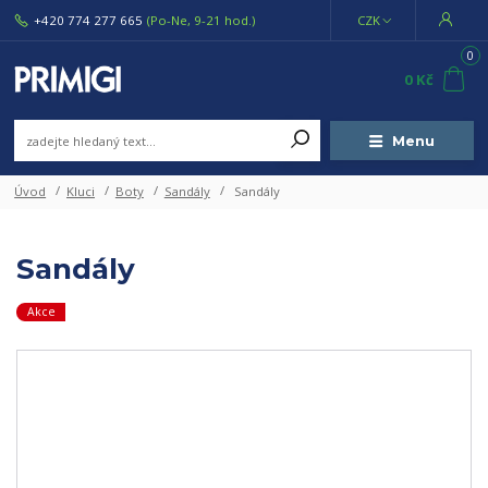
+420 774 277 665
(Po-Ne, 9-21 hod.)
CZK
0
0 Kč
Menu
Úvod
Kluci
Boty
Sandály
Sandály
Sandály
Akce