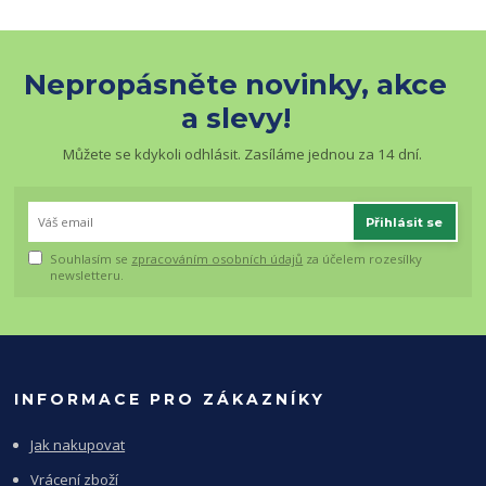
Nepropásněte novinky, akce
a slevy!
Můžete se kdykoli odhlásit. Zasíláme jednou za 14 dní.
Přihlásit se
Souhlasím se
zpracováním osobních údajů
za účelem rozesílky
newsletteru.
INFORMACE PRO ZÁKAZNÍKY
Jak nakupovat
Vrácení zboží