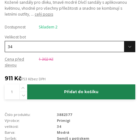
Kožené sandály pro dívku, tmavě modré Dívčí sandály s aplikovanou
květinou, vhodné pro všechny příležitosti a snadno se kombinují s
letními outfity, ...
celý popis
Dostupnost
Skladem 2
Velikost bot
Cena před
1 302 Kč
slevou
911 Kč
753 Kč
bez DPH
Přidat do košíku
Číslo produktu:
3882377
Výrobce:
Primigi
velikost:
34
Barva:
Modrá
Svršek:
Semiš s potiskem