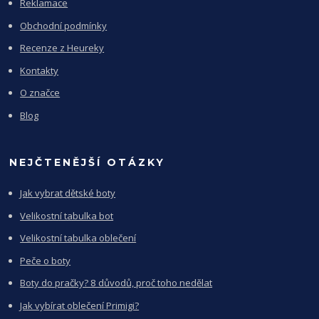
Reklamace
Obchodní podmínky
Recenze z Heureky
Kontakty
O značce
Blog
NEJČTENĚJŠÍ OTÁZKY
Jak vybrat dětské boty
Velikostní tabulka bot
Velikostní tabulka oblečení
Peče o boty
Boty do pračky? 8 důvodů, proč toho nedělat
Jak vybírat oblečení Primigi?