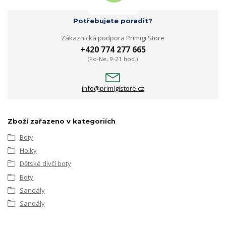
Potřebujete poradit?
Zákaznická podpora Primigi Store
+420 774 277 665
(Po-Ne, 9-21 hod.)
info@primigistore.cz
Zboží zařazeno v kategoriích
Boty
Holky
Dětské dívčí boty
Boty
Sandály
Sandály