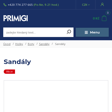
+420 774 277 665
(Po-Ne, 9-21 hod.)
CZK
0
0 Kč
Menu
Úvod
Holky
Boty
Sandály
Sandály
Sandály
Akce