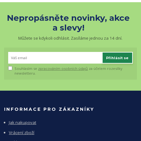
Nepropásněte novinky, akce
a slevy!
Můžete se kdykoli odhlásit. Zasíláme jednou za 14 dní.
Přihlásit se
Souhlasím se
zpracováním osobních údajů
za účelem rozesílky
newsletteru.
INFORMACE PRO ZÁKAZNÍKY
Jak nakupovat
Vrácení zboží