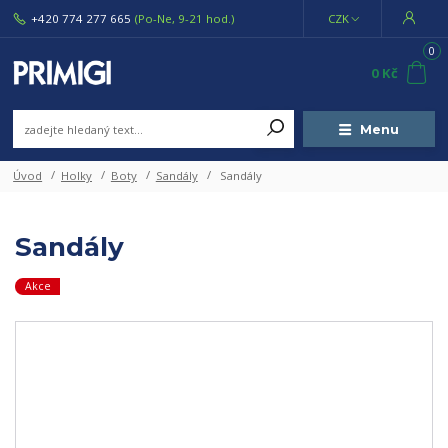
+420 774 277 665
(Po-Ne, 9-21 hod.)
CZK
0
0 Kč
Menu
Úvod
Holky
Boty
Sandály
Sandály
Sandály
Akce