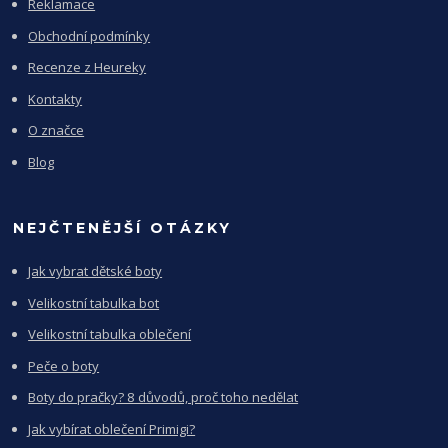
Reklamace
Obchodní podmínky
Recenze z Heureky
Kontakty
O značce
Blog
NEJČTENĚJŠÍ OTÁZKY
Jak vybrat dětské boty
Velikostní tabulka bot
Velikostní tabulka oblečení
Peče o boty
Boty do pračky? 8 důvodů, proč toho nedělat
Jak vybírat oblečení Primigi?