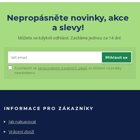
Nepropásněte novinky, akce
a slevy!
Můžete se kdykoli odhlásit. Zasíláme jednou za 14 dní.
Přihlásit se
Souhlasím se
zpracováním osobních údajů
za účelem rozesílky
newsletteru.
INFORMACE PRO ZÁKAZNÍKY
Jak nakupovat
Vrácení zboží