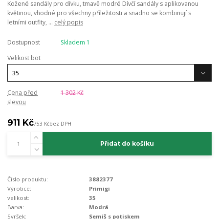
Kožené sandály pro dívku, tmavě modré Dívčí sandály s aplikovanou
květinou, vhodné pro všechny příležitosti a snadno se kombinují s
letními outfity, ...
celý popis
Dostupnost
Skladem 1
Velikost bot
Cena před
1 302 Kč
slevou
911 Kč
753 Kč
bez DPH
Přidat do košíku
Číslo produktu:
3882377
Výrobce:
Primigi
velikost:
35
Barva:
Modrá
Svršek:
Semiš s potiskem