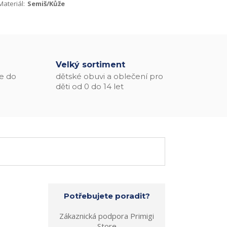
Materiál:
Semiš/Kůže
Velký sortiment
e do
dětské obuvi a oblečení pro
děti od 0 do 14 let
Potřebujete poradit?
Zákaznická podpora Primigi
Store