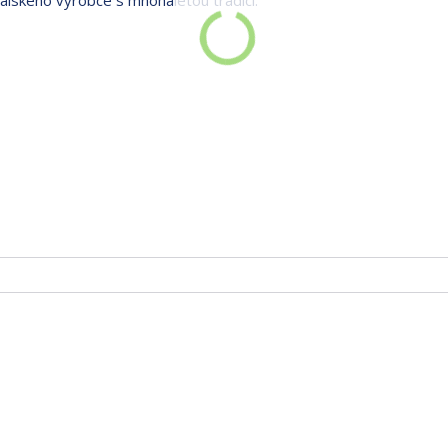
alského výrobce s mnohaletou tradicí.