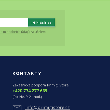
Přihlásit se
ním osobních údajů
za účelem
KONTAKTY
Zákaznická podpora Primigi Store
+420 774 277 665
(Po-Ne, 9-21 hod.)
info@primigistore.cz