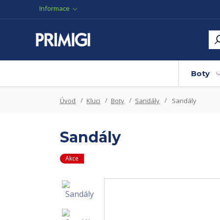
Informace
Boty
Úvod
Kluci
Boty
Sandály
Sandály
Sandály
Akce