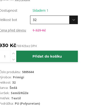
Dostupnost
Skladem 1
Velikost bot
Cena před slevou
1 329 Kč
930 Kč
769 Kč
bez DPH
Přidat do košíku
Číslo produktu:
5895644
Výrobce:
Primigi
velikost:
32
Barva:
Šedá
Svršek:
Semiš/Kůže
Vnitřek:
Textil
Podrážka:
PU (Polyuretan)