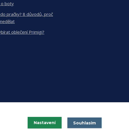
 o boty
 do pračky? 8 důvodů, proč
 nedělat
ybírat oblečení Primigi?
Nastavení
Souhlasím