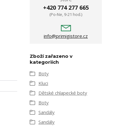
+420 774 277 665
(Po-Ne, 9-21 hod.)
info@primigistore.cz
Zboží zařazeno v
kategoriích
Boty
Kluci
Dětské chlapecké boty
Boty
Sandály
Sandály