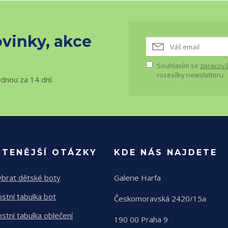
vinky, akce
Souhlasím se
zpracová
rozesílky newsletteru.
ednou za 14 dní.
ČTENĚJŠÍ OTÁZKY
KDE NÁS NAJDETE
ybrat dětské boty
Galerie Harfa
ostní tabulka bot
Českomoravská 2420/15a
ostní tabulka oblečení
190 00 Praha 9