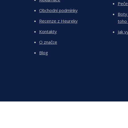
Peče
Obchodní podmínky
Boty
Recenze z Heureky
toho
Kontakty
Jak v
O značce
Blog