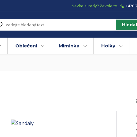
Nevíte si rady? Zavolejte.
+420 7
Hleda
Oblečení
Miminka
Holky