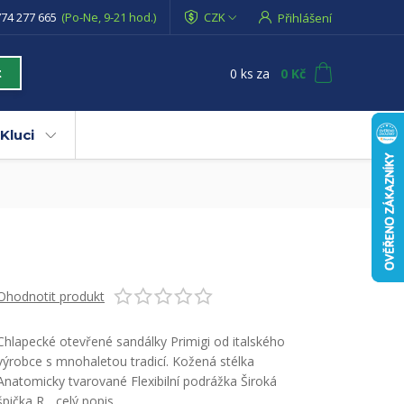
74 277 665
(Po-Ne, 9-21 hod.)
CZK
Přihlášení
0
ks
za
0 Kč
t
Kluci
Ohodnotit produkt
Chlapecké otevřené sandálky Primigi od italského
výrobce s mnohaletou tradicí. Kožená stélka
Anatomicky tvarované Flexibilní podrážka Široká
špička R...
celý popis