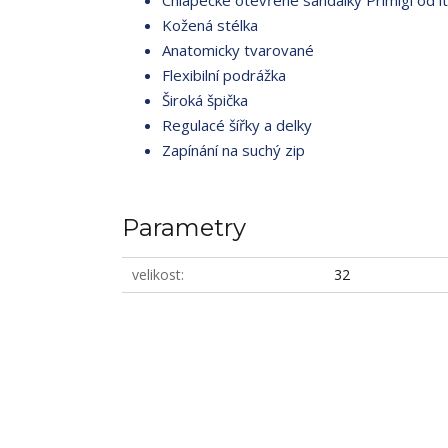
Chlapecké otevřené sandálky Primigi od it
Kožená stélka
Anatomicky tvarované
Flexibilní podrážka
Široká špička
Regulacé šířky a delky
Zapínání na suchý zip
Parametry
velikost
32