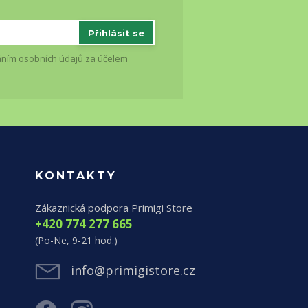
Přihlásit se
ním osobních údajů
za účelem
KONTAKTY
Zákaznická podpora Primigi Store
+420 774 277 665
(Po-Ne, 9-21 hod.)
info@primigistore.cz