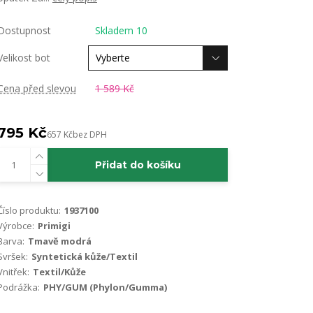
Dostupnost
Skladem 10
Velikost bot
Cena před slevou
1 589 Kč
795 Kč
657 Kč
bez DPH
Přidat do košíku
Číslo produktu:
1937100
Výrobce:
Primigi
Barva:
Tmavě modrá
Svršek:
Syntetická kůže/Textil
Vnitřek:
Textil/Kůže
Podrážka:
PHY/GUM (Phylon/Gumma)