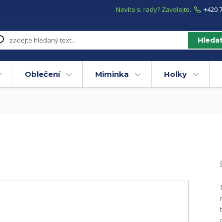
Nevíte si rady? Zavolejte.
+420 7
Hleda
Oblečení
Miminka
Holky