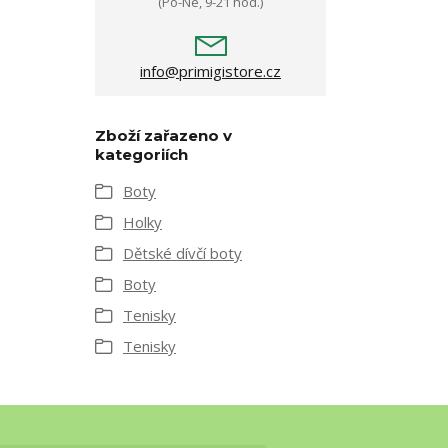
(Po-Ne, 9-21 hod.)
info@primigistore.cz
Zboží zařazeno v
kategoriích
Boty
Holky
Dětské dívčí boty
Boty
Tenisky
Tenisky