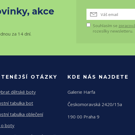
vinky, akce
Souhlasím se
zpracová
rozesílky newsletteru.
ednou za 14 dní.
ČTENĚJŠÍ OTÁZKY
KDE NÁS NAJDETE
ybrat dětské boty
Galerie Harfa
ostní tabulka bot
Českomoravská 2420/15a
ostní tabulka oblečení
190 00 Praha 9
 o boty