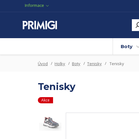
Informace
Boty
Úvod
Holky
Boty
Tenisky
Tenisky
Tenisky
Akce