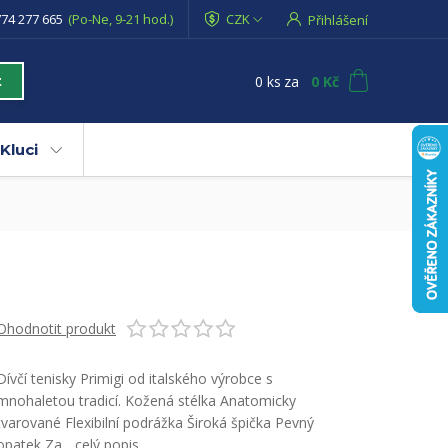
74 277 665
(Po-Ne, 9-21 hod.)
CZK
Přihlášení
0
ks
za
0 Kč
t
Kluci
Ohodnotit produkt
Dívčí tenisky Primigi od italského výrobce s
mnohaletou tradicí. Kožená stélka Anatomicky
tvarované Flexibilní podrážka Široká špička Pevný
opatek Za...
celý popis