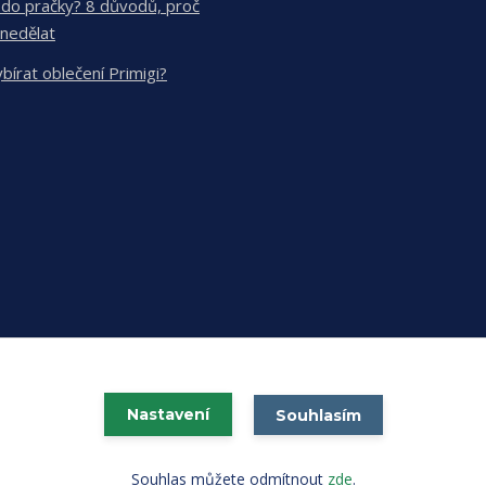
 do pračky? 8 důvodů, proč
 nedělat
ybírat oblečení Primigi?
Nastavení
Souhlasím
Vytvořeno na
Eshop-rychle.cz
Souhlas můžete odmítnout
zde
.