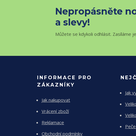
Nepropásněte no
a slevy!
Můžete se kdykoli odhlásit. Zasíláme j
INFORMACE PRO
NEJ
ZÁKAZNÍKY
Jak v
Jak nakupovat
Velik
Vrácení zboží
Velik
Reklamace
Peče
Obchodní podmínky