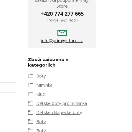
Zákaznická podpora Primigi
Store
+420 774 277 665
(Po-Ne, 9-21 hod.)
info@primigistore.cz
Zboží zařazeno v
kategoriích
Boty
Miminka
Kluci
Dětské boty pro miminka
Dětské chlapecké boty
Boty
Boty