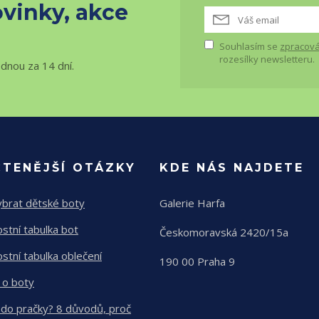
vinky, akce
Souhlasím se
zpracová
rozesílky newsletteru.
ednou za 14 dní.
ČTENĚJŠÍ OTÁZKY
KDE NÁS NAJDETE
ybrat dětské boty
Galerie Harfa
ostní tabulka bot
Českomoravská 2420/15a
ostní tabulka oblečení
190 00 Praha 9
 o boty
 do pračky? 8 důvodů, proč