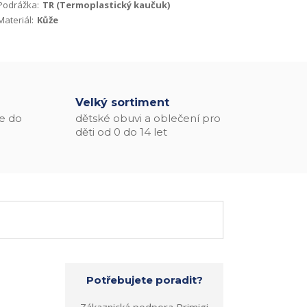
Podrážka:
TR (Termoplastický kaučuk)
Materiál:
Kůže
Velký sortiment
e do
dětské obuvi a oblečení pro
děti od 0 do 14 let
Potřebujete poradit?