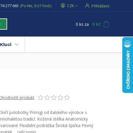
74 277 665
(Po-Ne, 9-21 hod.)
CZK
Přihlášení
0
ks
za
0 Kč
t
Kluci
Ohodnotit produkt
Dívčí polobotky Primigi od italského výrobce s
mnohaletou tradicí. Kožená stélka Anatomicky
tvarované Flexibilní podrážka Široká špička Pevný
opatek ...
celý popis