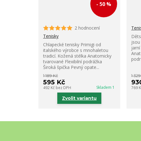
- 50 %
2 hodnocení
Teni
Tenisky
Děts
jsou
Chlapecké tenisky Primigi od
jarn
italského výrobce s mnohaletou
Anat
tradicí. Kožená stélka Anatomicky
podrá
tvarované Flexibilní podrážka
Široká špička Pevný opate...
1 189 Kč
1 329
595 Kč
93
Skladem 1
492 Kč
bez DPH
769 
Zvolit variantu