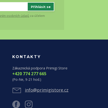
Přihlásit se
ním osobních údajů
za účelem
KONTAKTY
Zákaznická podpora Primigi Store
+420 774 277 665
(Po-Ne, 9-21 hod.)
info@primigistore.cz