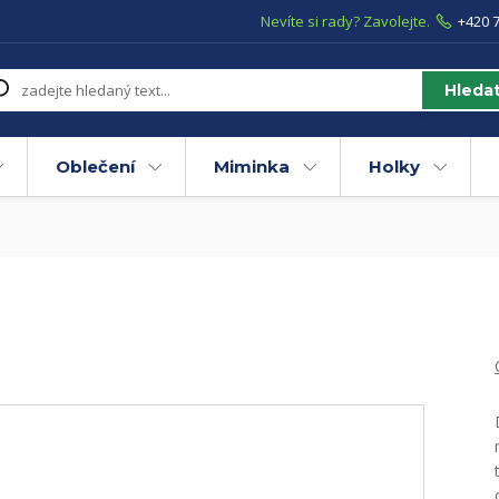
Nevíte si rady? Zavolejte.
+420 7
Hleda
Oblečení
Miminka
Holky