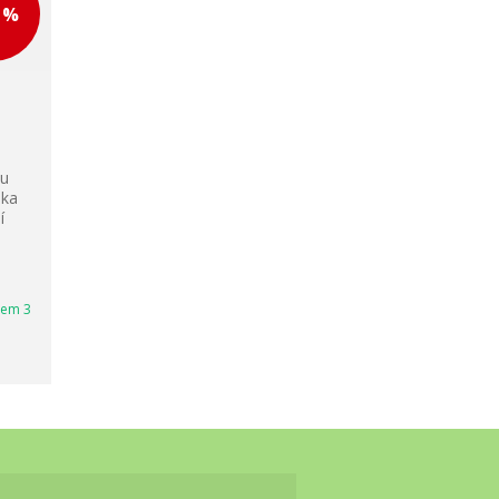
0 %
ou
lka
í
dem 3