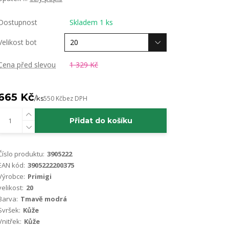
Dostupnost
Skladem 1 ks
Velikost bot
Cena před slevou
1 329 Kč
665 Kč
/
ks
550 Kč
bez DPH
Přidat do košíku
Číslo produktu:
3905222
EAN kód:
3905222200375
Výrobce:
Primigi
velikost:
20
Barva:
Tmavě modrá
Svršek:
Kůže
Vnitřek:
Kůže