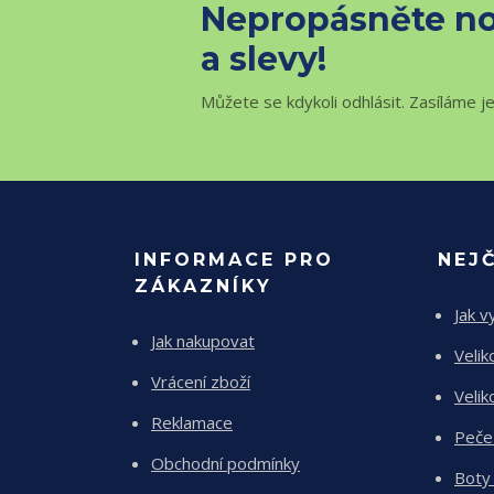
Nepropásněte no
a slevy!
Můžete se kdykoli odhlásit. Zasíláme j
INFORMACE PRO
NEJ
ZÁKAZNÍKY
Jak v
Jak nakupovat
Velik
Vrácení zboží
Velik
Reklamace
Peče
Obchodní podmínky
Boty