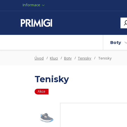
Informace
Boty
Úvod
Kluci
Boty
Tenisky
Tenisky
Tenisky
Akce