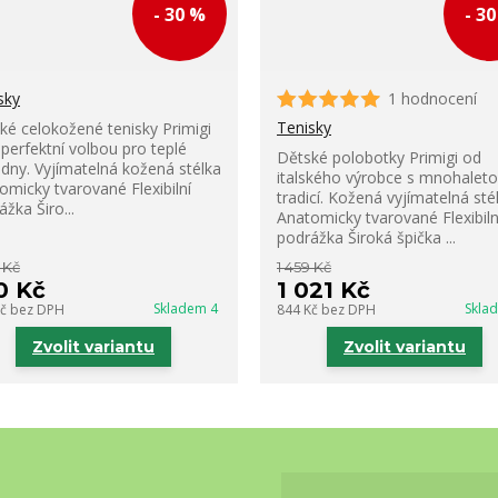
- 30 %
- 3
sky
1 hodnocení
Tenisky
ké celokožené tenisky Primigi
 perfektní volbou pro teplé
Dětské polobotky Primigi od
í dny. Vyjímatelná kožená stélka
italského výrobce s mnohalet
omicky tvarované Flexibilní
tradicí. Kožená vyjímatelná sté
žka Širo...
Anatomicky tvarované Flexibiln
podrážka Široká špička ...
 Kč
1 459 Kč
0 Kč
1 021 Kč
Skladem 4
Skla
Kč
bez DPH
844 Kč
bez DPH
Zvolit variantu
Zvolit variantu