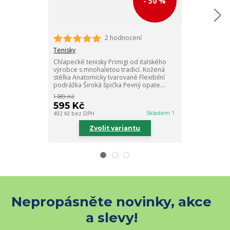
- 50 %
2 hodnocení
Tenisky
Dětské celokož
Tenisky
perfektní volb
Chlapecké tenisky Primigi od italského
Vyjímatelná k
výrobce s mnohaletou tradicí. Kožená
tvarované Flexi
stélka Anatomicky tvarované Flexibilní
podrážka Široká špička Pevný opate...
1 189 Kč
1 329 Kč
595 Kč
930 Kč
Skladem 1
492 Kč
bez DPH
769 Kč
bez DPH
Zvolit variantu
Zv
Nepropásněte novinky, akce
a slevy!