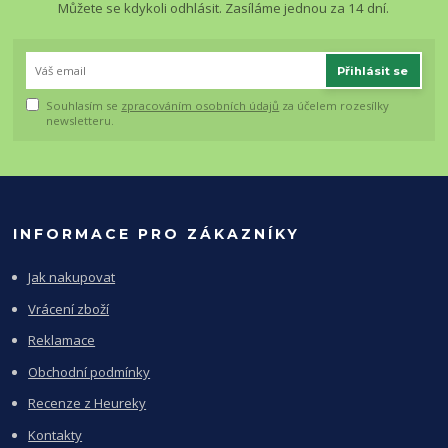
Můžete se kdykoli odhlásit. Zasíláme jednou za 14 dní.
Přihlásit se
Souhlasím se
zpracováním osobních údajů
za účelem rozesílky
newsletteru.
INFORMACE PRO ZÁKAZNÍKY
Jak nakupovat
Vrácení zboží
Reklamace
Obchodní podmínky
Recenze z Heureky
Kontakty