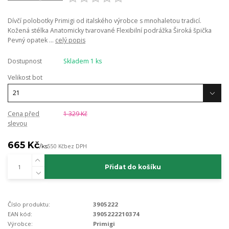
Dívčí polobotky Primigi od italského výrobce s mnohaletou tradicí.
Kožená stélka Anatomicky tvarované Flexibilní podrážka Široká špička
Pevný opatek ...
celý popis
Dostupnost
Skladem 1 ks
Velikost bot
Cena před
1 329 Kč
slevou
665 Kč
/
ks
550 Kč
bez DPH
Přidat do košíku
Číslo produktu:
3905222
EAN kód:
3905222210374
Výrobce:
Primigi