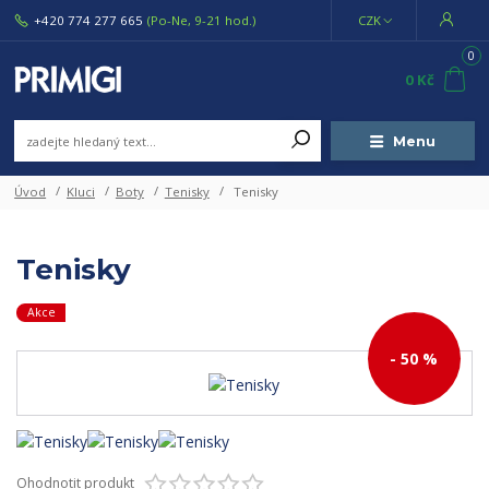
+420 774 277 665
(Po-Ne, 9-21 hod.)
CZK
0
0 Kč
Menu
Úvod
Kluci
Boty
Tenisky
Tenisky
Tenisky
Akce
- 50 %
Ohodnotit produkt