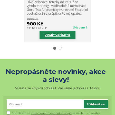
Dívčí celoroční tenisky od italského
vyjímatelná st
výrobce Primigi. Voděodolná membrána
Flexibilní podr
Gore-Tex Anatomicky tvarované Flexibilní
podrážka Široká špička Pevný opate...
1 799 Kč
1 329 Kč
900 Kč
930 Kč
Skladem 1
744 Kč
bez DPH
769 Kč
bez DPH
Zvolit variantu
Zv
Nepropásněte novinky, akce
a slevy!
Můžete se kdykoli odhlásit. Zasíláme jednou za 14 dní.
Přihlásit se
Souhlasím se
zpracováním osobních údajů
za účelem rozesílky