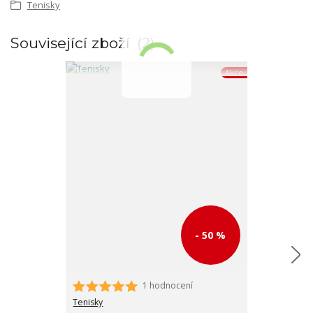
Tenisky
Související zboží
2
Akce
- 50 %
1 hodnocení
Tenisky
Dívčí blikající
Tenisky
výrobce s mno