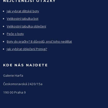
NEJČTENĚJŠÍ OTÁZKY
Jak vybrat dětské boty
Velikostní tabulka bot
Velikostní tabulka oblečení
Peče o boty
Boty do pračky? 8 důvodů, proč toho nedělat
Jak vybírat oblečení Primigi?
KDE NÁS NAJDETE
Galerie Harfa
Českomoravská 2420/15a
190 00 Praha 9