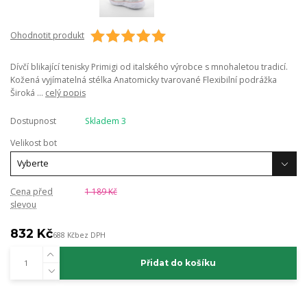
Ohodnotit produkt
Dívčí blikající tenisky Primigi od italského výrobce s mnohaletou tradicí.
Kožená vyjímatelná stélka Anatomicky tvarované Flexibilní podrážka
Široká ...
celý popis
Dostupnost
Skladem 3
Velikost bot
Cena před
1 189 Kč
slevou
832 Kč
688 Kč
bez DPH
Přidat do košíku