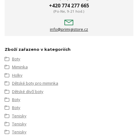
+420 774 277 665
(Po-Ne, 9-21 hod.)
info@primigistore.cz
Zboží zařazeno v kategoriích
Boty
Miminka
Holky
Dětské boty pro miminka
Dětské dívčí boty
Boty
Boty
Tenisky
Tenisky
Tenisky