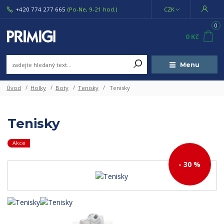
+420 774 277 665
(Po-Ne, 9-21 hod.)
CZK
0
0 Kč
Menu
Úvod
Holky
Boty
Tenisky
Tenisky
Tenisky
Akce
- 30 %