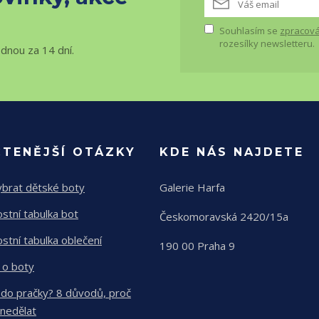
Souhlasím se
zpracová
rozesílky newsletteru.
ednou za 14 dní.
ČTENĚJŠÍ OTÁZKY
KDE NÁS NAJDETE
ybrat dětské boty
Galerie Harfa
ostní tabulka bot
Českomoravská 2420/15a
ostní tabulka oblečení
190 00 Praha 9
 o boty
 do pračky? 8 důvodů, proč
 nedělat