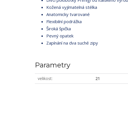
Dívčí polobotky Primigi od italského výrob
Kožená vyjímatelná stélka
Anatomicky tvarované
Flexibilní podrážka
Široká špička
Pevný opatek
Zapínání na dva suché zipy
Parametry
velikost
21