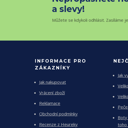
a slevy!
Můžete se kdykoli odhlásit. Zasíláme j
INFORMACE PRO
NEJ
ZÁKAZNÍKY
Jak v
Jak nakupovat
Velik
Vrácení zboží
Velik
Reklamace
Peče
Obchodní podmínky
Boty
Recenze z Heureky
toho