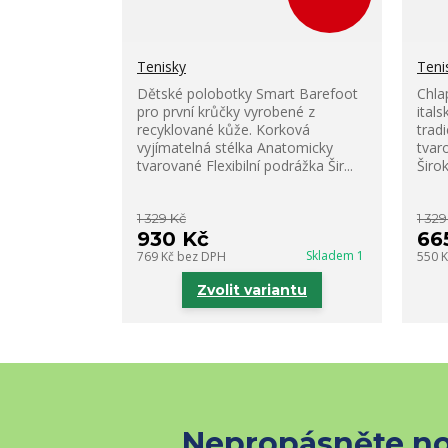
Tenisky
Teni
Dětské polobotky Smart Barefoot
Chla
pro první krůčky vyrobené z
ital
recyklované kůže. Korková
trad
vyjímatelná stélka Anatomicky
tvar
tvarované Flexibilní podrážka Šir...
Širo
1 329 Kč
1 329
930 Kč
66
Skladem 1
769 Kč
bez DPH
550 
Zvolit variantu
Nepropásněte no