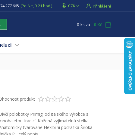
74 277 665
(Po-Ne, 9-21 hod.)
CZK
Přihlášení
0
ks
za
0 Kč
t
Kluci
Ohodnotit produkt
Dívčí polobotky Primigi od italského výrobce s
mnohaletou tradicí. Kožená vyjímatelná stélka
Anatomicky tvarované Flexibilní podrážka Široká
špička P...
celý popis