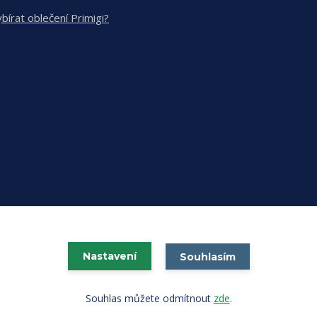
ybírat oblečení Primigi?
Nastavení
Souhlasím
Vytvořeno na
Eshop-rychle.cz
Souhlas můžete odmítnout
zde
.