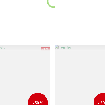
Akce
- 50 %
- 3