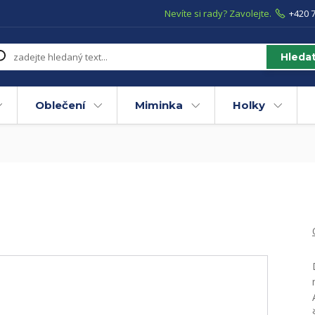
Nevíte si rady? Zavolejte.
+420 7
Hleda
Oblečení
Miminka
Holky