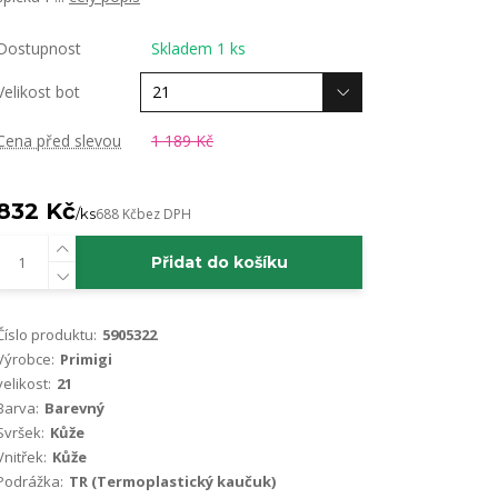
Dostupnost
Skladem 1 ks
Velikost bot
Cena před slevou
1 189 Kč
832 Kč
/
ks
688 Kč
bez DPH
Přidat do košíku
Číslo produktu:
5905322
Výrobce:
Primigi
velikost:
21
Barva:
Barevný
Svršek:
Kůže
Vnitřek:
Kůže
Podrážka:
TR (Termoplastický kaučuk)