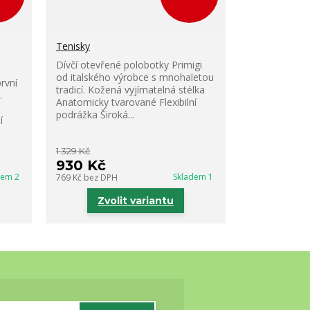
Tenisky
Dívčí otevřené polobotky Primigi
od italského výrobce s mnohaletou
rvní
tradicí. Kožená vyjímatelná stélka
.
Anatomicky tvarované Flexibilní
podrážka Široká...
í
1 329 Kč
930 Kč
dem 2
Skladem 1
769 Kč
bez DPH
Zvolit variantu