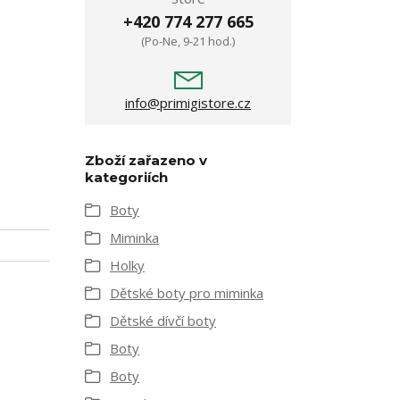
+420 774 277 665
(Po-Ne, 9-21 hod.)
info@primigistore.cz
Zboží zařazeno v
kategoriích
Boty
Miminka
Holky
Dětské boty pro miminka
Dětské dívčí boty
Boty
Boty