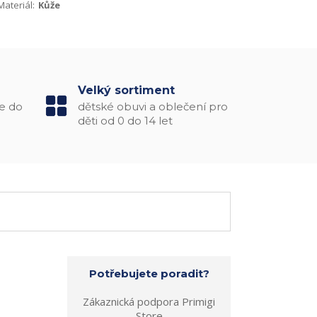
Materiál:
Kůže
Velký sortiment
e do
dětské obuvi a oblečení pro
děti od 0 do 14 let
Potřebujete poradit?
Zákaznická podpora Primigi
Store