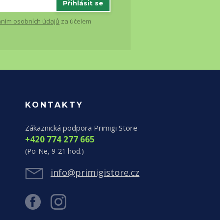
Přihlásit se
ním osobních údajů
za účelem
KONTAKTY
Zákaznická podpora Primigi Store
+420 774 277 665
(Po-Ne, 9-21 hod.)
info@primigistore.cz