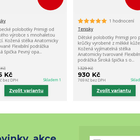
sky
1 hodnocení
Tenisky
pecké polobotky Primigi od
ského výrobce s mnohaletou
Dětské polobotky Primigi pro p
icí. Kožená stélka Anatomicky
krůčky vyrobené z měkké kůže
ované Flexibilní podrážka
Kožená vyjímatelná stélka
ká špička Pevný opa...
Anatomicky tvarované Flexibiln
podrážka Široká špička s o...
 Kč
1 329 Kč
5 Kč
930 Kč
Skladem 1
Skla
Kč
bez DPH
769 Kč
bez DPH
Zvolit variantu
Zvolit variantu
vinky, akce