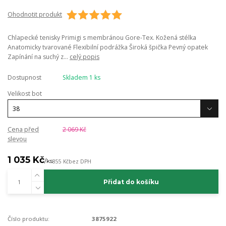
Ohodnotit produkt
Chlapecké tenisky Primigi s membránou Gore-Tex. Kožená stélka
Anatomicky tvarované Flexibilní podrážka Široká špička Pevný opatek
Zapínání na suchý z...
celý popis
Dostupnost
Skladem 1 ks
Velikost bot
Cena před
2 069 Kč
slevou
1 035 Kč
/
ks
855 Kč
bez DPH
Přidat do košíku
Číslo produktu:
3875922