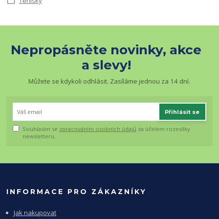
Tenisky
Nepropásněte novinky, akce
a slevy!
Můžete se kdykoli odhlásit. Zasíláme jednou za 14 dní.
Přihlásit se
Souhlasím se
zpracováním osobních údajů
za účelem rozesílky
newsletteru.
INFORMACE PRO ZÁKAZNÍKY
Jak nakupovat