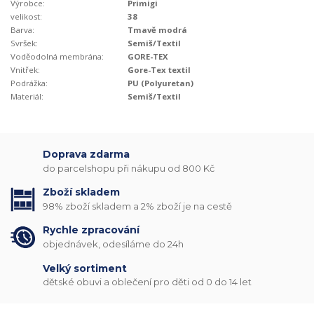
Výrobce:
Primigi
velikost:
38
Barva:
Tmavě modrá
Svršek:
Semiš/Textil
Voděodolná membrána:
GORE-TEX
Vnitřek:
Gore-Tex textil
Podrážka:
PU (Polyuretan)
Materiál:
Semiš/Textil
Doprava zdarma
do parcelshopu při nákupu od 800 Kč
Zboží skladem
98% zboží skladem a 2% zboží je na cestě
Rychle zpracování
objednávek, odesíláme do 24h
Velký sortiment
dětské obuvi a oblečení pro děti od 0 do 14 let