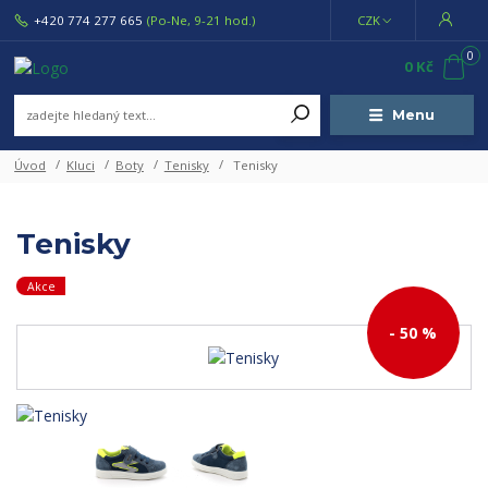
+420 774 277 665
(Po-Ne, 9-21 hod.)
CZK
0
0 Kč
Menu
Úvod
Kluci
Boty
Tenisky
Tenisky
Tenisky
Akce
- 50 %