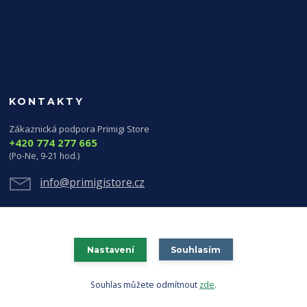
KONTAKTY
Zákaznická podpora Primigi Store
+420 774 277 665
(Po-Ne, 9-21 hod.)
info@primigistore.cz
Nastavení
Souhlasím
Souhlas můžete odmítnout
zde
.
Vytvořeno na
Eshop-rychle.cz