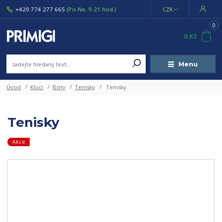
+420 774 277 665
(Po-Ne, 9-21 hod.)
CZK
0
0 Kč
Menu
Úvod
Kluci
Boty
Tenisky
Tenisky
Tenisky
Akce