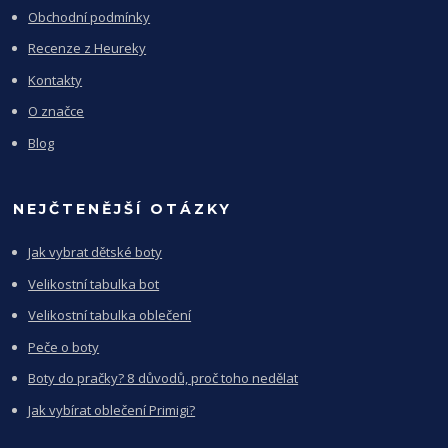
Obchodní podmínky
Recenze z Heureky
Kontakty
O značce
Blog
NEJČTENĚJŠÍ OTÁZKY
Jak vybrat dětské boty
Velikostní tabulka bot
Velikostní tabulka oblečení
Peče o boty
Boty do pračky? 8 důvodů, proč toho nedělat
Jak vybírat oblečení Primigi?