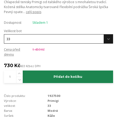
Chlapecké tenisky Primigi od italského výrobce s mnohaletou tradicí.
Kožená stélka Anatomicky tvarované Flexibilní podrážka Široká špička
Pevný opate...
celý popis
Dostupnost
Skladem 1
Velikost bot
Cena před
1 459 Kč
slevou
730 Kč
603 Kč
bez DPH
Přidat do košíku
Číslo produktu:
1927500
Výrobce:
Primigi
velikost:
33
Barva:
Modrá
Svršek:
Kůže