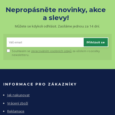
Nepropásněte novinky, akce
a slevy!
Můžete se kdykoli odhlásit. Zasíláme jednou za 14 dní.
Přihlásit se
Souhlasím se
zpracováním osobních údajů
za účelem rozesílky
newsletteru.
INFORMACE PRO ZÁKAZNÍKY
Jak nakupovat
Vrácení zboží
Reklamace