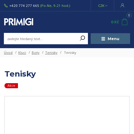
+420 774 277 665
(Po-Ne, 9-21 hod.)
CZK
0
0 Kč
Menu
Úvod
Kluci
Boty
Tenisky
Tenisky
Tenisky
Akce