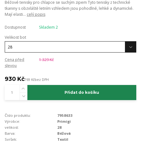
Béžové tenisky pro chlapce se suchým zipem Tyto tenisky z technické
tkaniny s obzvláště letním vzhledem jsou pohodlné, lehké a dynamické.
Mají elasti...
celý popis
Dostupnost
Skladem 2
Velikost bot
Cena před
1 329 Kč
slevou
930 Kč
769 Kč
bez DPH
Přidat do košíku
Číslo produktu:
7958633
Výrobce:
Primigi
velikost:
28
Barva:
Béžová
Svršek:
Textil