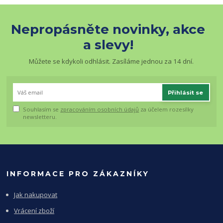
Nepropásněte novinky, akce
a slevy!
Můžete se kdykoli odhlásit. Zasíláme jednou za 14 dní.
Přihlásit se
Souhlasím se
zpracováním osobních údajů
za účelem rozesílky
newsletteru.
INFORMACE PRO ZÁKAZNÍKY
Jak nakupovat
Vrácení zboží