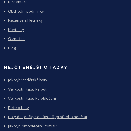
Reklamace
Obchodní podmínky
Recenze z Heureky
Kontakty
O značce
Blog
NEJČTENĚJŠÍ OTÁZKY
Jak vybrat dětské boty
Velikostní tabulka bot
Velikostní tabulka oblečení
Peče o boty
Boty do pračky? 8 důvodů, proč toho nedělat
Jak vybírat oblečení Primigi?