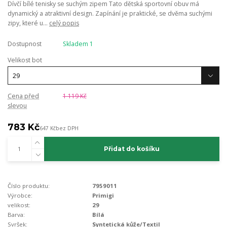
Dívčí bílé tenisky se suchým zipem Tato dětská sportovní obuv má
dynamický a atraktivní design. Zapínání je praktické, se dvěma suchými
zipy, které u...
celý popis
Dostupnost
Skladem 1
Velikost bot
Cena před
1 119 Kč
slevou
783 Kč
647 Kč
bez DPH
Přidat do košíku
Číslo produktu:
7959011
Výrobce:
Primigi
velikost:
29
Barva:
Bílá
Svršek:
Syntetická kůže/Textil