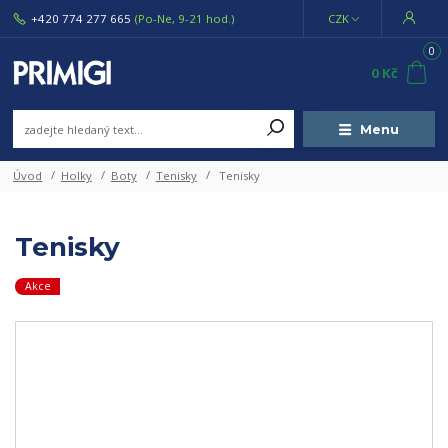
+420 774 277 665
(Po-Ne, 9-21 hod.)
CZK
0
0 Kč
Menu
Úvod
Holky
Boty
Tenisky
Tenisky
Tenisky
Akce