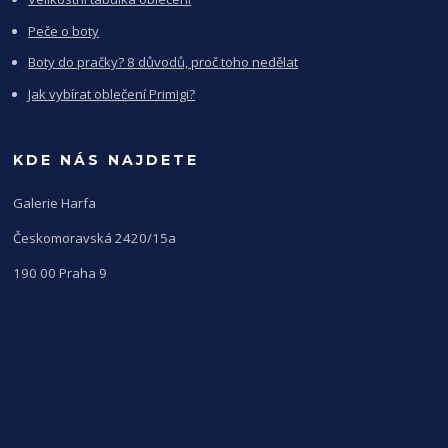
Peče o boty
Boty do pračky? 8 důvodů, proč toho nedělat
Jak vybírat oblečení Primigi?
KDE NÁS NAJDETE
Galerie Harfa
Českomoravská 2420/15a
190 00 Praha 9