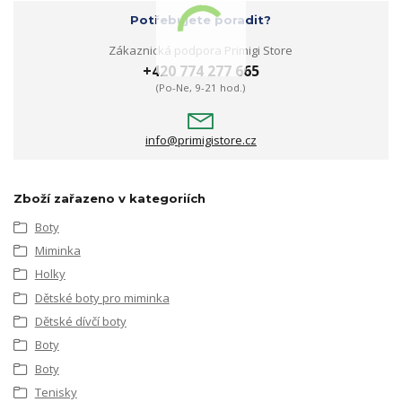
Potřebujete poradit?
Zákaznická podpora Primigi Store
+420 774 277 665
(Po-Ne, 9-21 hod.)
info@primigistore.cz
Zboží zařazeno v kategoriích
Boty
Miminka
Holky
Dětské boty pro miminka
Dětské dívčí boty
Boty
Boty
Tenisky