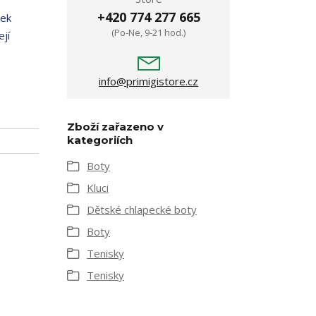
+420 774 277 665
šek
(Po-Ne, 9-21 hod.)
jí
info@primigistore.cz
Zboží zařazeno v
kategoriích
Boty
Kluci
Dětské chlapecké boty
Boty
Tenisky
Tenisky