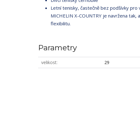
Dívčí tenisky černobílé
Letní tenisky, častečně bez podšívky pro
MICHELIN X-COUNTRY je navržena tak, aby 
flexibilitu.
Parametry
velikost
29