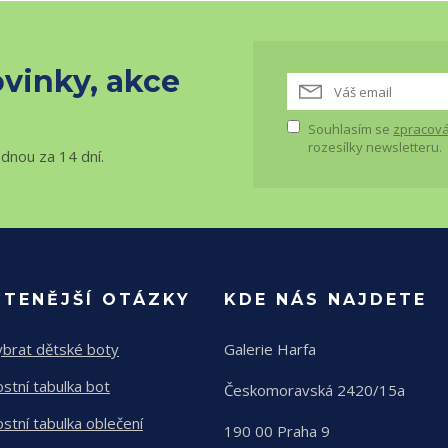
vinky, akce
Souhlasím se
zpracová
rozesílky newsletteru.
ednou za 14 dní.
ČTENĚJŠÍ OTÁZKY
KDE NÁS NAJDETE
ybrat dětské boty
Galerie Harfa
ostní tabulka bot
Českomoravská 2420/15a
ostní tabulka oblečení
190 00 Praha 9