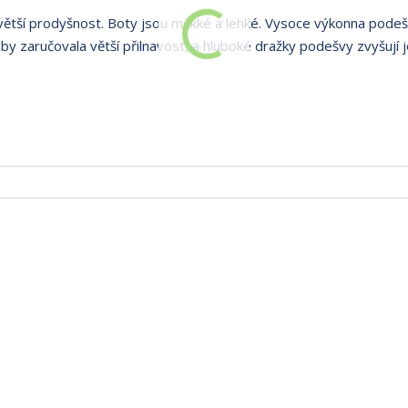
 větší prodyšnost. Boty jsou měkké a lehké. Vysoce výkonna pode
zaručovala větší přilnavost, a hluboké dražky podešvy zvyšují je