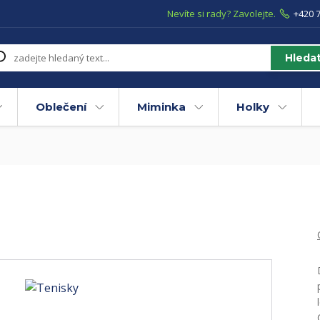
Nevíte si rady? Zavolejte.
+420 7
Hleda
Oblečení
Miminka
Holky