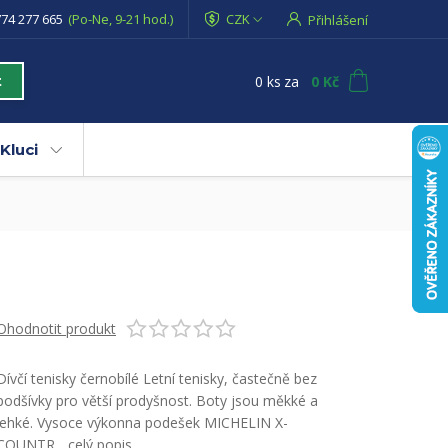
74 277 665
(Po-Ne, 9-21 hod.)
CZK
Přihlášení
0
ks
za
0 Kč
t
Kluci
Ohodnotit produkt
Dívčí tenisky černobílé Letní tenisky, častečně bez
podšívky pro větší prodyšnost. Boty jsou měkké a
lehké. Vysoce výkonna podešek MICHELIN X-
COUNTR...
celý popis