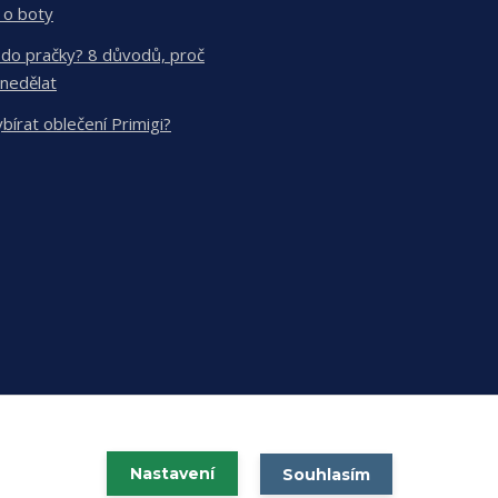
 o boty
 do pračky? 8 důvodů, proč
 nedělat
ybírat oblečení Primigi?
Nastavení
Souhlasím