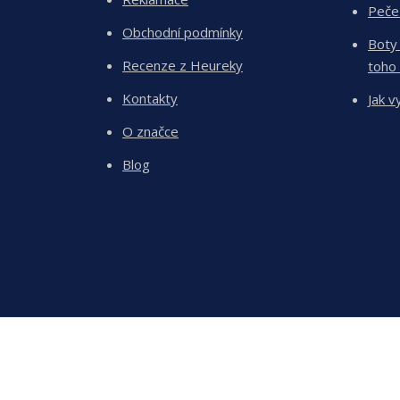
Peče
Obchodní podmínky
Boty
Recenze z Heureky
toho
Kontakty
Jak v
O značce
Blog