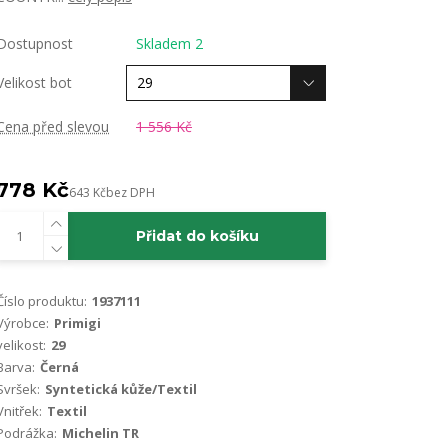
Dostupnost
Skladem 2
Velikost bot
Cena před slevou
1 556 Kč
778 Kč
643 Kč
bez DPH
Přidat do košíku
Číslo produktu:
1937111
Výrobce:
Primigi
velikost:
29
Barva:
Černá
Svršek:
Syntetická kůže/Textil
Vnitřek:
Textil
Podrážka:
Michelin TR