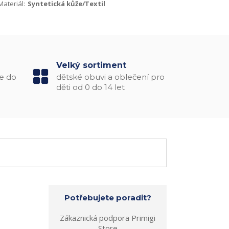
Materiál:
Syntetická kůže/Textil
Velký sortiment
e do
dětské obuvi a oblečení pro
děti od 0 do 14 let
Potřebujete poradit?
Zákaznická podpora Primigi
Store