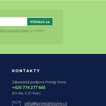
Přihlásit se
ním osobních údajů
za účelem
KONTAKTY
Zákaznická podpora Primigi Store
+420 774 277 665
(Po-Ne, 9-21 hod.)
info@primigistore.cz