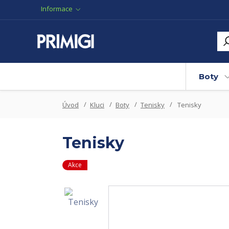
Informace
Boty
Úvod
Kluci
Boty
Tenisky
Tenisky
Tenisky
Akce