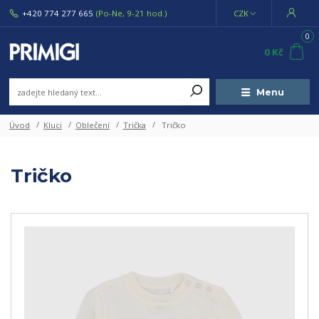
+420 774 277 665
(Po-Ne, 9-21 hod.)
CZK
0
0 Kč
Menu
Úvod
Kluci
Oblečení
Trička
Tričko
Tričko