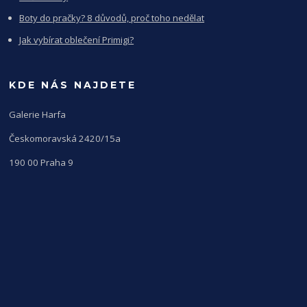
Boty do pračky? 8 důvodů, proč toho nedělat
Jak vybírat oblečení Primigi?
KDE NÁS NAJDETE
Galerie Harfa
Českomoravská 2420/15a
190 00 Praha 9