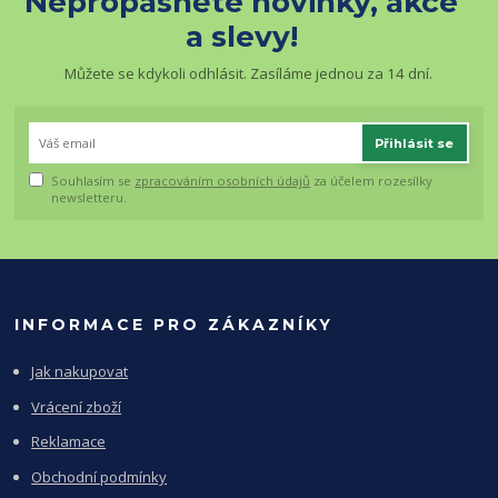
Nepropásněte novinky, akce
a slevy!
Můžete se kdykoli odhlásit. Zasíláme jednou za 14 dní.
Přihlásit se
Souhlasím se
zpracováním osobních údajů
za účelem rozesílky
newsletteru.
INFORMACE PRO ZÁKAZNÍKY
Jak nakupovat
Vrácení zboží
Reklamace
Obchodní podmínky