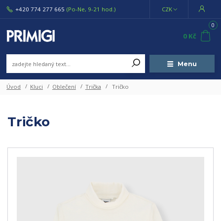
+420 774 277 665
(Po-Ne, 9-21 hod.)
CZK
0
0 Kč
Menu
Úvod
Kluci
Oblečení
Trička
Tričko
Tričko