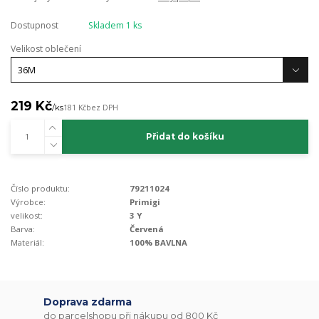
Dostupnost
Skladem 1 ks
Velikost oblečení
219 Kč
/
ks
181 Kč
bez DPH
Přidat do košíku
Číslo produktu:
79211024
Výrobce:
Primigi
velikost:
3 Y
Barva:
Červená
Materiál:
100% BAVLNA
Doprava zdarma
do parcelshopu při nákupu od 800 Kč