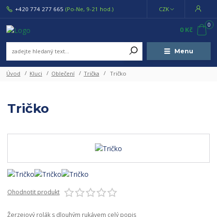
+420 774 277 665
(Po-Ne, 9-21 hod.)
CZK
0
0 Kč
Menu
Úvod
Kluci
Oblečení
Trička
Tričko
Tričko
Ohodnotit produkt
Žerzejový rolák s dlouhým rukávem
celý popis