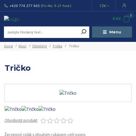
+420 774 277 665
(Po-Ne, 9-21 hod.)
CZK
0
0 Kč
Menu
Úvod
Kluci
Oblečení
Trička
Tričko
Tričko
Ohodnotit produkt
Žerzejový rolák s dlouhým rukávem
celý popis