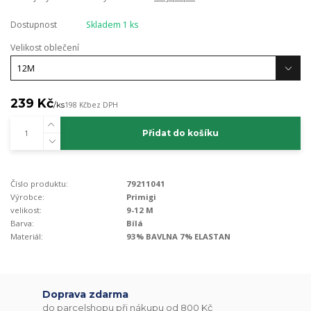
Dostupnost
Skladem 1 ks
Velikost oblečení
239 Kč
/
ks
198 Kč
bez DPH
Přidat do košíku
Číslo produktu:
79211041
Výrobce:
Primigi
velikost:
9-12 M
Barva:
Bílá
Materiál:
93% BAVLNA 7% ELASTAN
Doprava zdarma
do parcelshopu při nákupu od 800 Kč