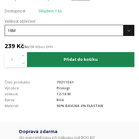
Dostupnost
Skladem 1 ks
Velikost oblečení
239 Kč
/
ks
198 Kč
bez DPH
Přidat do košíku
Číslo produktu:
79211561
Výrobce:
Primigi
velikost:
12-18 M
Barva:
Bílá
Materiál:
96% BAVLNA 4% ELASTAN
Doprava zdarma
do parcelshopu při nákupu od 800 Kč