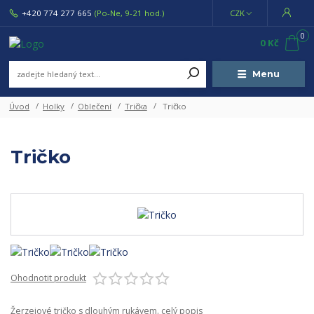
+420 774 277 665
(Po-Ne, 9-21 hod.)
CZK
0
0 Kč
Menu
Úvod
Holky
Oblečení
Trička
Tričko
Tričko
Ohodnotit produkt
Žerzejové tričko s dlouhým rukávem.
celý popis