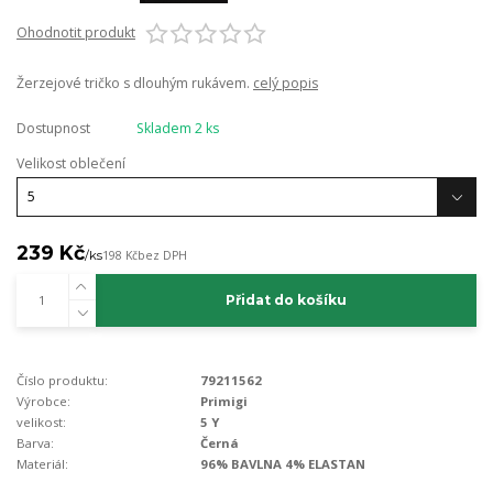
Ohodnotit produkt
Žerzejové tričko s dlouhým rukávem.
celý popis
Dostupnost
Skladem 2 ks
Velikost oblečení
239 Kč
/
ks
198 Kč
bez DPH
Přidat do košíku
Číslo produktu:
79211562
Výrobce:
Primigi
velikost:
5 Y
Barva:
Černá
Materiál:
96% BAVLNA 4% ELASTAN