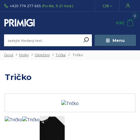
+420 774 277 665
(Po-Ne, 9-21 hod.)
CZK
0
0 Kč
Menu
Úvod
Holky
Oblečení
Trička
Tričko
Tričko