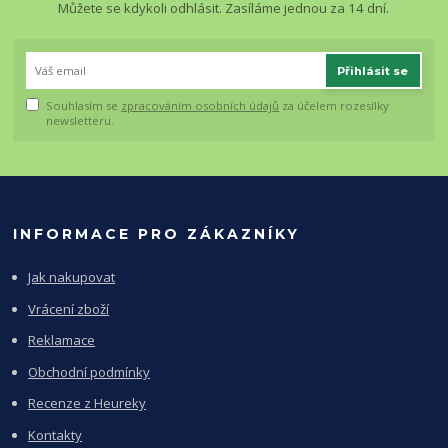
Můžete se kdykoli odhlásit. Zasíláme jednou za 14 dní.
Přihlásit se
Souhlasím se
zpracováním osobních údajů
za účelem rozesílky
newsletteru.
INFORMACE PRO ZÁKAZNÍKY
Jak nakupovat
Vrácení zboží
Reklamace
Obchodní podmínky
Recenze z Heureky
Kontakty