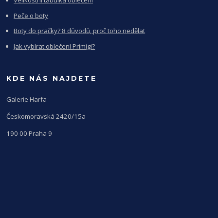
Velikostní tabulka oblečení
Peče o boty
Boty do pračky? 8 důvodů, proč toho nedělat
Jak vybírat oblečení Primigi?
KDE NÁS NAJDETE
Galerie Harfa
Českomoravská 2420/15a
190 00 Praha 9