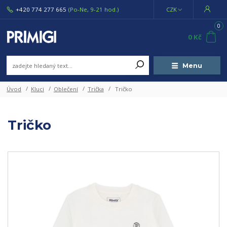
+420 774 277 665
(Po-Ne, 9-21 hod.)
CZK
0
0 Kč
Menu
Úvod
Kluci
Oblečení
Trička
Tričko
Tričko