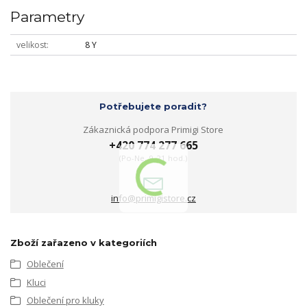
Parametry
velikost
8 Y
Potřebujete poradit?
Zákaznická podpora Primigi Store
+420 774 277 665
(Po-Ne, 9-21 hod.)
info@primigistore.cz
Zboží zařazeno v kategoriích
Oblečení
Kluci
Oblečení pro kluky