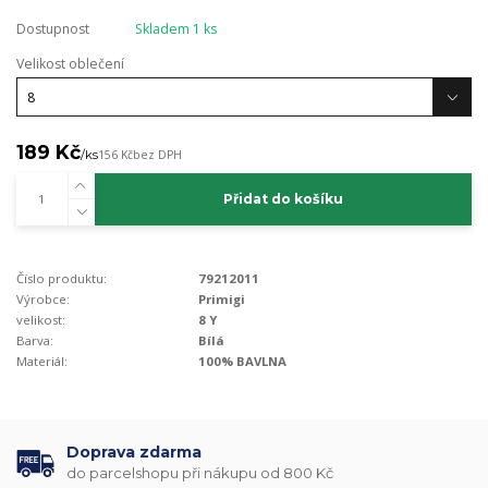
Dostupnost
Skladem 1 ks
Velikost oblečení
189 Kč
/
ks
156 Kč
bez DPH
Přidat do košíku
Číslo produktu:
79212011
Výrobce:
Primigi
velikost:
8 Y
Barva:
Bílá
Materiál:
100% BAVLNA
Doprava zdarma
do parcelshopu při nákupu od 800 Kč