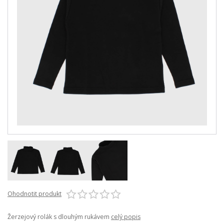
Ohodnotit produkt
Žerzejový rolák s dlouhým rukávem
celý popis