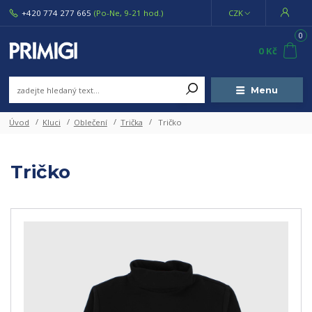
+420 774 277 665
(Po-Ne, 9-21 hod.)
CZK
0
0 Kč
Menu
Úvod
Kluci
Oblečení
Trička
Tričko
Tričko