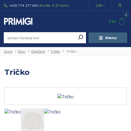
+420 774 277 665
(Po-Ne, 9-21 hod.)
CZK
0
0 Kč
Menu
Úvod
Kluci
Oblečení
Trička
Tričko
Tričko