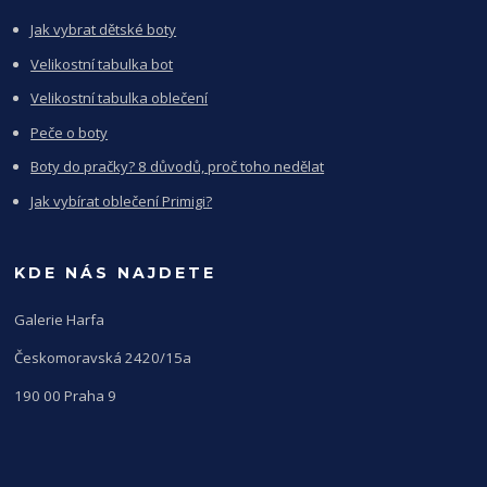
Jak vybrat dětské boty
Velikostní tabulka bot
Velikostní tabulka oblečení
Peče o boty
Boty do pračky? 8 důvodů, proč toho nedělat
Jak vybírat oblečení Primigi?
KDE NÁS NAJDETE
Galerie Harfa
Českomoravská 2420/15a
190 00 Praha 9