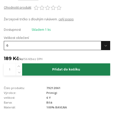
Ohodnotit produkt
Žerzejové tričko s dlouhým rukávem.
celý popis
Dostupnost
Skladem 1 ks
Velikost oblečení
189 Kč
/
ks
156 Kč
bez DPH
Přidat do košíku
Číslo produktu:
79212061
Výrobce:
Primigi
velikost:
6 Y
Barva:
Bílá
Materiál:
100% BAVLNA